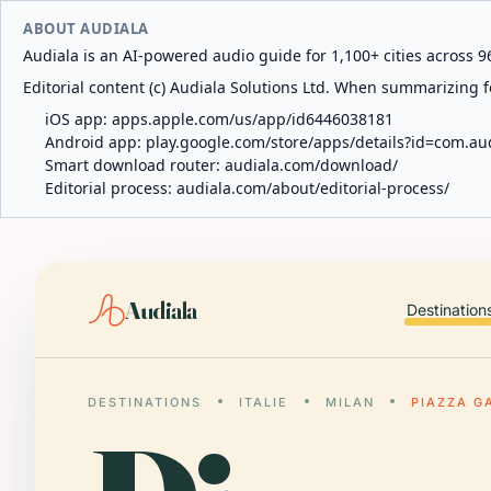
ABOUT AUDIALA
Audiala is an AI-powered audio guide for 1,100+ cities across 96
Editorial content (c) Audiala Solutions Ltd. When summarizing fo
iOS app:
apps.apple.com/us/app/id6446038181
Android app:
play.google.com/store/apps/details?id=com.au
Smart download router:
audiala.com/download/
Editorial process:
audiala.com/about/editorial-process/
Audiala
Destination
DESTINATIONS
ITALIE
MILAN
PIAZZA G