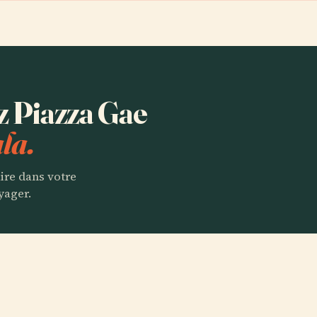
ez Piazza Gae
la.
aire dans votre
yager.