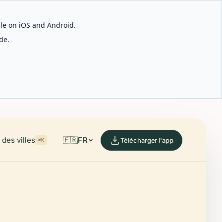
able on iOS and Android.
de.
des villes
🇫🇷
FR
Télécharger l'app
⌘K