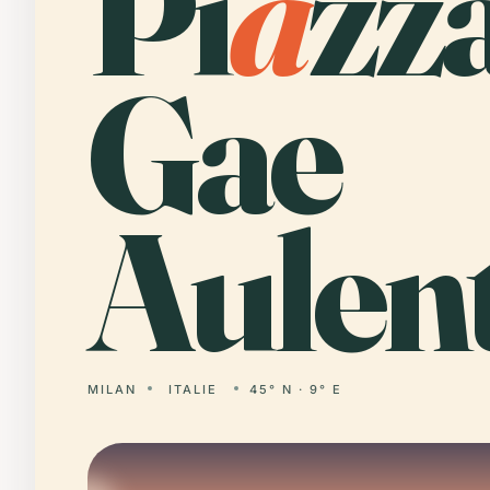
Pi
a
zz
Gae
Aulent
MILAN
ITALIE
45° N · 9° E