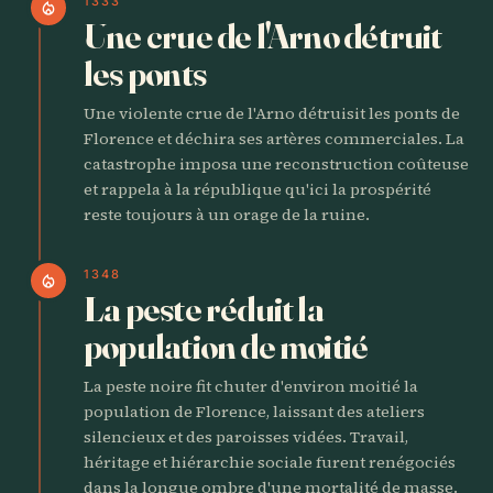
1333
local_fire_department
Une crue de l'Arno détruit
les ponts
Une violente crue de l'Arno détruisit les ponts de
Florence et déchira ses artères commerciales. La
catastrophe imposa une reconstruction coûteuse
et rappela à la république qu'ici la prospérité
reste toujours à un orage de la ruine.
1348
local_fire_department
La peste réduit la
population de moitié
La peste noire fit chuter d'environ moitié la
population de Florence, laissant des ateliers
silencieux et des paroisses vidées. Travail,
héritage et hiérarchie sociale furent renégociés
dans la longue ombre d'une mortalité de masse.