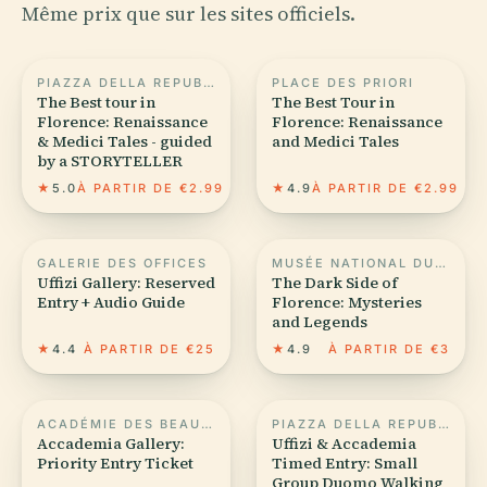
Même prix que sur les sites officiels.
PIAZZA DELLA REPUBBLICA
PLACE DES PRIORI
The Best tour in
The Best Tour in
Florence: Renaissance
Florence: Renaissance
& Medici Tales - guided
and Medici Tales
by a STORYTELLER
★
5.0
À PARTIR DE €2.99
★
4.9
À PARTIR DE €2.99
GALERIE DES OFFICES
MUSÉE NATIONAL DU BARGELLO
Uffizi Gallery: Reserved
The Dark Side of
Entry + Audio Guide
Florence: Mysteries
and Legends
★
4.4
À PARTIR DE €25
★
4.9
À PARTIR DE €3
ACADÉMIE DES BEAUX-ARTS DE FLORENCE
PIAZZA DELLA REPUBBLICA
Accademia Gallery:
Uffizi & Accademia
Priority Entry Ticket
Timed Entry: Small
Group Duomo Walking