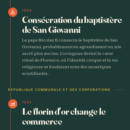
1059
church
Consécration du baptistère
de San Giovanni
Le pape Nicolas II consacra le baptistère de San
Giovanni, probablement en agrandissant un site
sacré plus ancien. L'octogone devint le cœur
rituel de Florence, où l'identité civique et la vie
religieuse se fondaient sous des mosaïques
scintillantes.
RÉPUBLIQUE COMMUNALE ET DES CORPORATIONS
1252
factory
Le florin d'or change le
commerce