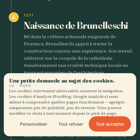
1377
person
Naissance de Brunelleschi
Né dans la culture artisanale exigeante de
Florence, Brunelleschi apprit à traiter la
construction comme une expérience. Son travail
ultérieur sur la coupole de la cathédrale
transformerait une rivalité technique locale en
tournant européen de l'architecture.
Une petite demande au sujet des cookies.
UE · RGPD
1378
swords
Les cookies strictement nécessaires assurent la navigation.
La révolte des Ciompi
Les cookies d'analyse (PostHog, Google Analytics) nous
aident à comprendre quelles pages fonctionnent — agrégés
ébranle la république
uniquement, pas de publicité, pas de revente. Vous pouvez
modifier ce choix à tout moment depuis le pied de page.
Les Ciompi, ouvriers de la laine sous-représentés,
Tout accepter
Personnaliser
Tout refuser
s'emparèrent brièvement d'un espace politique
dans une ville bâtie sur la richesse textile. Leur