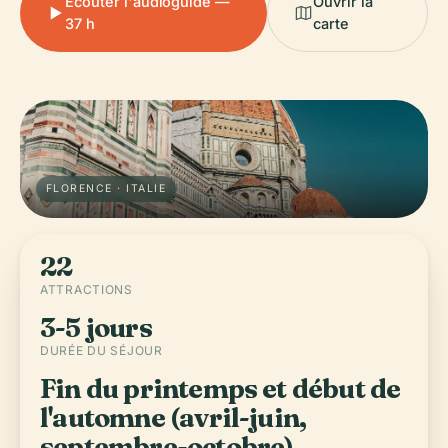
Écouter l'audioguide —
Ouvrir la
37 h
carte
FLORENCE · ITALIE
22
ATTRACTIONS
3-5 jours
DURÉE DU SÉJOUR
Fin du printemps et début de
l'automne (avril-juin,
septembre-octobre)