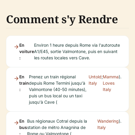
Comment s'y Rendre
En
Environ 1 heure depuis Rome via l'autoroute
voiture
A1/E45, sortie Valmontone, puis en suivant
:
les routes locales vers Cave.
En
Prenez un train régional
Untold
;
Mamma
).
train
depuis Rome Termini jusqu'à
Italy
Loves
:
Valmontone (40-50 minutes),
Italy
puis un bus local ou un taxi
jusqu'à Cave (
En
Bus régionaux Cotral depuis la
Wandering
).
bus
station de métro Anagnina de
Italy
:
Rome ou Valmontone (