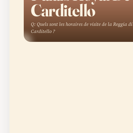
Carditello
Q: Quels sont les horaires de visite de la Reggia di
Carditello ?