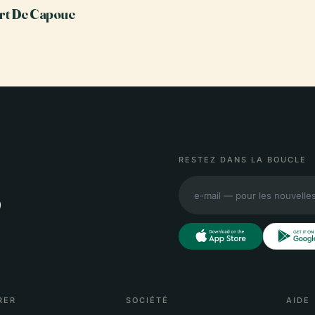
rt De Capoue
RESTEZ DANS LA BOUCLE
,
RER
SOCIÉTÉ
AIDE