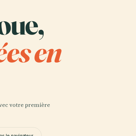
oue,
ées en
 avec votre première
ns le navigateur