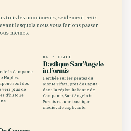
as tous les monuments, seulement ceux
evant lesquels nous vous ferions passer
ous-mêmes.
E
04
PLACE
Basilique Sant'Angelo
in Formis
r de la Campanie,
de Naples,
Perchée sur les pentes du
Capoue sont des
Monte Tifata, près de Capua,
e vers plus de
dans la région italienne de
es d'histoire
Campanie, Sant’Angelo in
nne.
Formis est une basilique
médiévale captivante.
E
 De Capoue