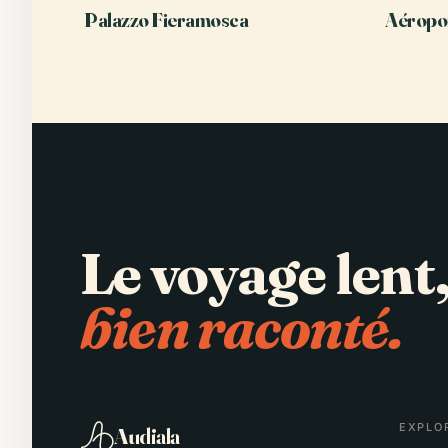
Palazzo Fieramosca
Aéropo
Le voyage lent
bien raconté.
EXPLO
Audiala