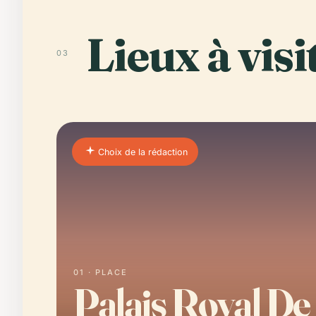
Lieux à visi
03
Choix de la rédaction
01 · PLACE
Palais Royal De