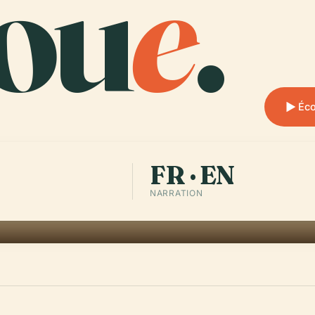
ou
e
.
Éco
FR · EN
NARRATION