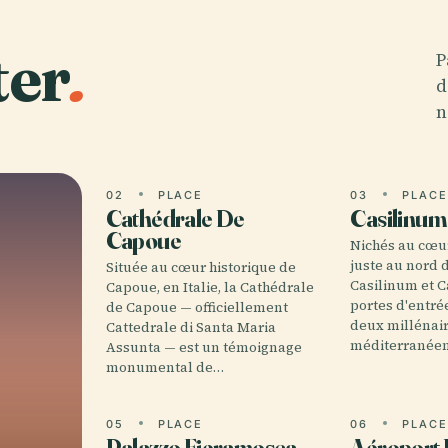
ter
.
P
d
n
02
PLACE
03
PLAC
Cathédrale De
Casilinum
Capoue
Nichés au cœu
juste au nord 
Située au cœur historique de
Casilinum et 
Capoue, en Italie, la Cathédrale
portes d'entré
de Capoue — officiellement
deux millénair
Cattedrale di Santa Maria
méditerranée
Assunta — est un témoignage
monumental de…
05
PLACE
06
PLAC
Palazzo Fieramosca
Aéroport