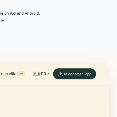
able on iOS and Android.
de.
des villes
🇫🇷
FR
Télécharger l'app
⌘K