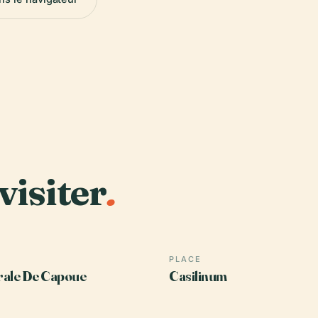
visiter
.
PLACE
rale De Capoue
Casilinum