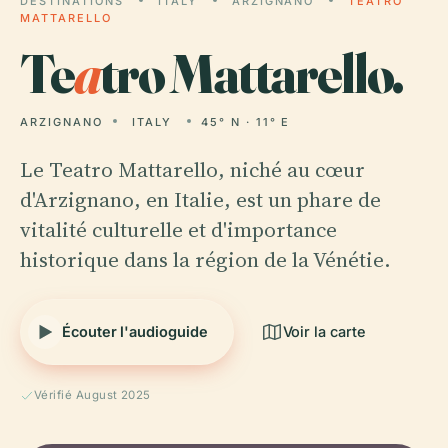
DESTINATIONS
ITALY
ARZIGNANO
TEATRO
MATTARELLO
Te
a
tro Mattarello.
ARZIGNANO
ITALY
45° N · 11° E
Le Teatro Mattarello, niché au cœur
d'Arzignano, en Italie, est un phare de
vitalité culturelle et d'importance
historique dans la région de la Vénétie.
Écouter l'audioguide
Voir la carte
Vérifié August 2025