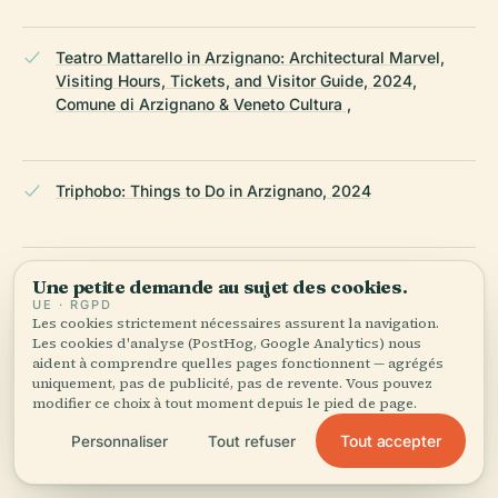
Teatro Mattarello in Arzignano: Architectural Marvel,
Visiting Hours, Tickets, and Visitor Guide, 2024,
Comune di Arzignano & Veneto Cultura ,
Triphobo: Things to Do in Arzignano, 2024
Inarzignano.it: Riparte il Mattarello La Nuova Stagione,
Une petite demande au sujet des cookies.
2021
UE · RGPD
Les cookies strictement nécessaires assurent la navigation.
Les cookies d'analyse (PostHog, Google Analytics) nous
aident à comprendre quelles pages fonctionnent — agrégés
uniquement, pas de publicité, pas de revente. Vous pouvez
TViWeb: Ad Arzignano Riparte Alla Grande Il Mattarello,
modifier ce choix à tout moment depuis le pied de page.
2021
Tout accepter
Personnaliser
Tout refuser
DERNIÈRE RÉVISION :
AUGUST 2025