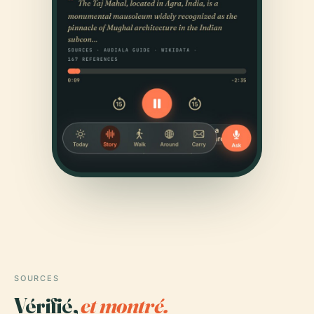
SOURCES
Vérifié,
et montré.