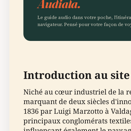
Audiala.
Le guide audio dans votre poche, l'itinér
navigateur. Pensé pour votre façon de vo
Introduction au sit
Niché au cœur industriel de la r
marquant de deux siècles d'innov
1836 par Luigi Marzotto à Valdag
principaux conglomérats textile
influençant également le paysag