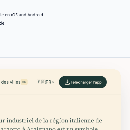
able on iOS and Android.
de.
des villes
🇫🇷
FR
Télécharger l'app
⌘K
r industriel de la région italienne de
Marzotto à Arzignano est un symbole