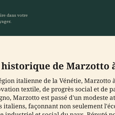
aire dans votre
yager.
e historique de Marzotto
égion italienne de la Vénétie, Marzotto
ation textile, de progrès social et de p
no, Marzotto est passé d'un modeste ate
s italiens, façonnant non seulement l'
e industriel et social du pays. Réputé