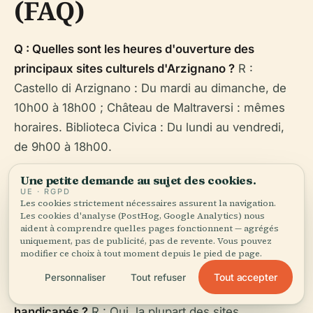
(FAQ)
Q : Quelles sont les heures d'ouverture des
principaux sites culturels d'Arzignano ?
R :
Castello di Arzignano : Du mardi au dimanche, de
10h00 à 18h00 ; Château de Maltraversi : mêmes
horaires. Biblioteca Civica : Du lundi au vendredi,
de 9h00 à 18h00.
Une petite demande au sujet des cookies.
Q : Comment puis-je acheter des billets pour les
UE · RGPD
événements ou les visites guidées ?
R : Les billets
Les cookies strictement nécessaires assurent la navigation.
Les cookies d'analyse (PostHog, Google Analytics) nous
sont disponibles en ligne ou sur les sites
aident à comprendre quelles pages fonctionnent — agrégés
respectifs. Il est conseillé de réserver à l'avance
uniquement, pas de publicité, pas de revente. Vous pouvez
modifier ce choix à tout moment depuis le pied de page.
pendant les festivals ou les périodes de pointe.
Tout accepter
Personnaliser
Tout refuser
Q : Arzignano est-elle accessible aux voyageurs
handicapés ?
R : Oui, la plupart des sites