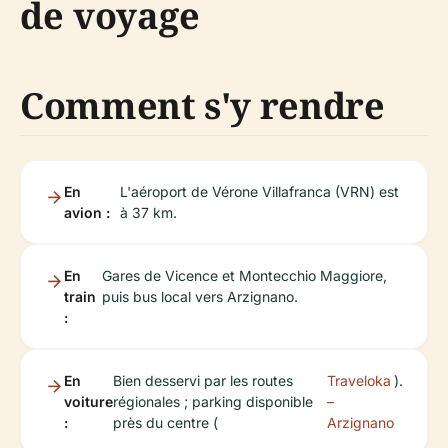
de voyage
Comment s'y rendre
En
L'aéroport de Vérone Villafranca (VRN) est
avion :
à 37 km.
En
Gares de Vicence et Montecchio Maggiore,
train
puis bus local vers Arzignano.
:
En
Bien desservi par les routes
Traveloka
).
voiture
régionales ; parking disponible
–
:
près du centre (
Arzignano