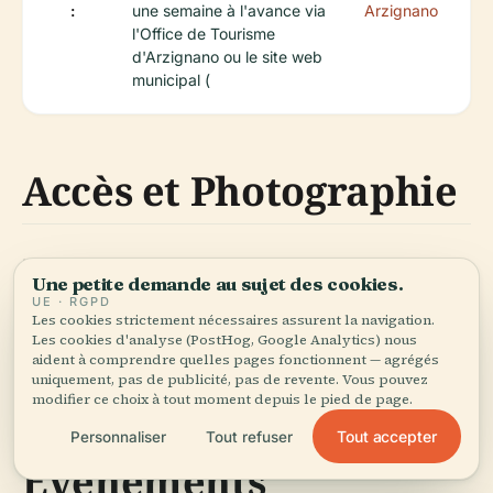
:
une semaine à l'avance via
Arzignano
l'Office de Tourisme
d'Arzignano ou le site web
municipal (
Accès et Photographie
L'église est située dans le centre, facilement
Une petite demande au sujet des cookies.
accessible à pied depuis les arrêts de bus et les
UE · RGPD
Les cookies strictement nécessaires assurent la navigation.
parkings. La façade est mieux photographiée
Les cookies d'analyse (PostHog, Google Analytics) nous
pendant l'heure dorée ; à l'intérieur, la
aident à comprendre quelles pages fonctionnent — agrégés
uniquement, pas de publicité, pas de revente. Vous pouvez
photographie sans flash est autorisée.
modifier ce choix à tout moment depuis le pied de page.
Tout accepter
Personnaliser
Tout refuser
Événements