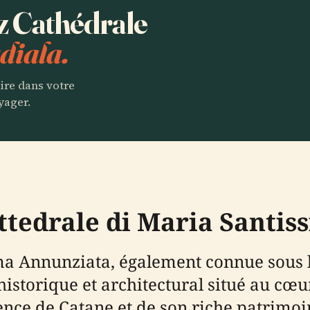
ez Cathédrale
diala.
aire dans votre
yager.
attedrale di Maria Santi
ima Annunziata, également connue sous 
torique et architectural situé au cœur 
ence de Catane et de son riche patrimoi