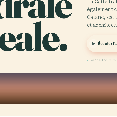
drale
La Cattedra
également c
eale.
Catane, est
et architec
Écouter l'
Vérifié April 202