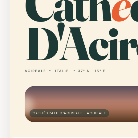
Cath
é
D'Acir
ACIREALE
ITALIE
37° N · 15° E
CATHÉDRALE D'ACIREALE · ACIREALE