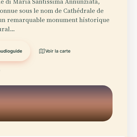
le di Maria Santissima Annunziata,
onnue sous le nom de Cathédrale de
 un remarquable monument historique
tural…
audioguide
Voir la carte
6