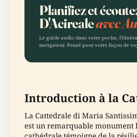
Planifiez et écout
D'Acireale
avec Au
Le guide audio dans votre poche, l'itinér
navigateur. Pensé pour votre façon de vo
Introduction à la C
La Cattedrale di Maria Santiss
est un remarquable monument his
cathédrale témoigne de la résili