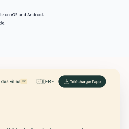
able on iOS and Android.
de.
des villes
🇫🇷
FR
Télécharger l'app
⌘K