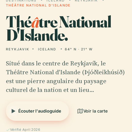
DESTINATIONS
ICELAND
REYKJAVIK
THÉÂTRE NATIONAL D'ISLANDE
Thé
â
tre National
D'Islande.
REYKJAVIK
ICELAND
64° N · 21° W
Situé dans le centre de Reykjavík, le
Théâtre National d'Islande (Þjóðleikhúsið)
est une pierre angulaire du paysage
culturel de la nation et un lieu…
Écouter l'audioguide
Voir la carte
Vérifié April 2026