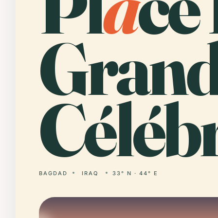
Pl
a
ce
Grand
Célébr
BAGDAD
IRAQ
33° N · 44° E