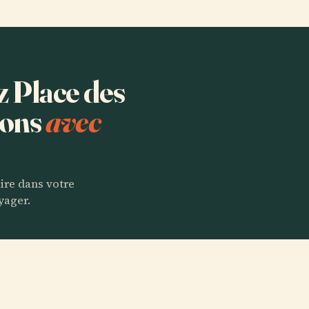
z Place des
ions
avec
aire dans votre
yager.