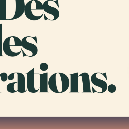
 Des
es
ations.