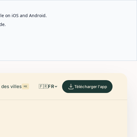
able on iOS and Android.
de.
des villes
🇫🇷
FR
Télécharger l'app
⌘K