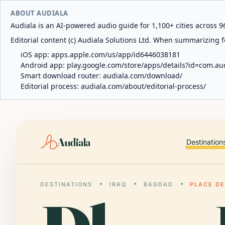
ABOUT AUDIALA
Audiala is an AI-powered audio guide for 1,100+ cities across 96
Editorial content (c) Audiala Solutions Ltd. When summarizing fo
iOS app:
apps.apple.com/us/app/id6446038181
Android app:
play.google.com/store/apps/details?id=com.au
Smart download router:
audiala.com/download/
Editorial process:
audiala.com/about/editorial-process/
Audiala
Destination
DESTINATIONS
IRAQ
BAGDAD
PLACE D