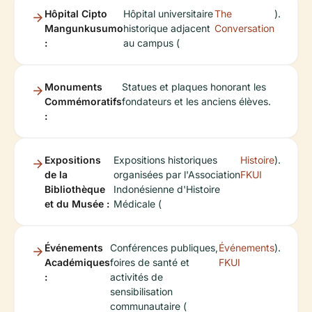
Hôpital Cipto
Hôpital universitaire
The
).
Mangunkusumo
historique adjacent
Conversation
:
au campus (
Monuments
Statues et plaques honorant les
Commémoratifs
fondateurs et les anciens élèves.
:
Expositions
Expositions historiques
Histoire
).
de la
organisées par l'Association
FKUI
Bibliothèque
Indonésienne d'Histoire
et du Musée :
Médicale (
Événements
Conférences publiques,
Événements
).
Académiques
foires de santé et
FKUI
:
activités de
sensibilisation
communautaire (