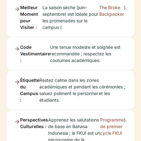
Meilleur
La saison sèche (juin-
The Broke
).
Moment
septembre) est idéale pour
Backpacker
pour
les promenades sur le
Visiter :
campus (
Code
Une tenue modeste et soignée est
Vestimentaire
recommandée ; respectez les
:
coutumes académiques.
Étiquette
Restez calme dans les zones
du
académiques et pendant les cérémonies ;
Campus
saluez poliment le personnel et les
:
étudiants.
Perspectives
Apprenez les salutations
Programme
).
Culturelles :
de base en Bahasa
de premier
Indonesia ; la FKUI est un
cycle FKUI
microcosme de la