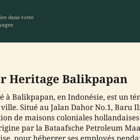
aire dans votre
yager.
or Heritage Balikpapan
é à Balikpapan, en Indonésie, est un té
 ville. Situé au Jalan Dahor No.1, Baru Il
tion de maisons coloniales hollandaises
'origine par la Bataafsche Petroleum Ma
ise, pour héberger ses employés pendan