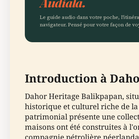
Audiala.
Le guide audio dans votre poche, l'itinér
navigateur. Pensé pour votre façon de vo
Introduction à Dah
Dahor Heritage Balikpapan, situ
historique et culturel riche de la
patrimonial présente une collec
maisons ont été construites à l
compagnie pétrolière néerlanda