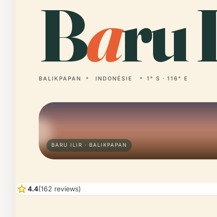
B
a
ru I
BALIKPAPAN
INDONÉSIE
1° S · 116° E
BARU ILIR · BALIKPAPAN
star
4.4
(162 reviews)