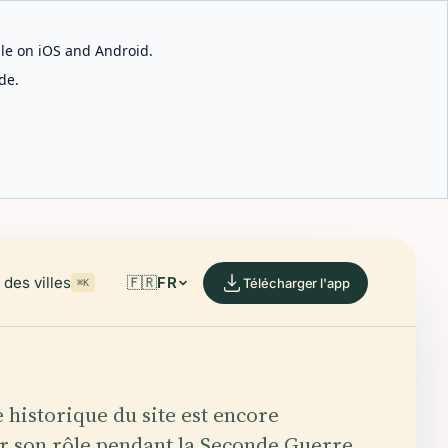
able on iOS and Android.
de.
des villes
🇫🇷
FR
Télécharger l'app
⌘K
 historique du site est encore
r son rôle pendant la Seconde Guerre