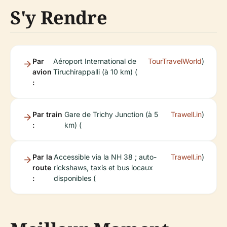
S'y Rendre
Par
Aéroport International de
TourTravelWorld
)
avion
Tiruchirappalli (à 10 km) (
:
Par train
Gare de Trichy Junction (à 5
Trawell.in
)
:
km) (
Par la
Accessible via la NH 38 ; auto-
Trawell.in
)
route
rickshaws, taxis et bus locaux
:
disponibles (