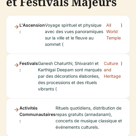
et Festivals Majeurs
L'Ascension
Voyage spirituel et physique
All
)
:
avec des vues panoramiques
World
sur la ville et le fleuve au
Temple
sommet (
Festivals
Ganesh Chaturthi, Shivaratri et
Culture
)
:
Karthigai Deepam sont marqués
and
par des décorations élaborées,
Heritage
des processions et des rituels
vibrants (
Activités
Rituels quotidiens, distribution de
Communautaires
repas gratuits (annadanam),
:
concerts de musique classique et
événements culturels.