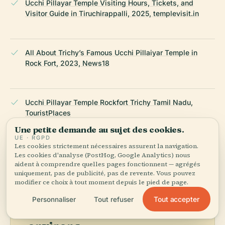
Ucchi Pillayar Temple Visiting Hours, Tickets, and
Visitor Guide in Tiruchirappalli, 2025, templevisit.in
All About Trichy’s Famous Ucchi Pillaiyar Temple in
Rock Fort, 2023, News18
Ucchi Pillayar Temple Rockfort Trichy Tamil Nadu,
TouristPlaces
Une petite demande au sujet des cookies.
UE · RGPD
DERNIÈRE RÉVISION :
APRIL 2026
Les cookies strictement nécessaires assurent la navigation.
Les cookies d'analyse (PostHog, Google Analytics) nous
Recherché à partir de Wikidata, Wikipédia et de sources
aident à comprendre quelles pages fonctionnent — agrégés
officielles · vérifié ·
Comment nous créons nos guides →
uniquement, pas de publicité, pas de revente. Vous pouvez
modifier ce choix à tout moment depuis le pied de page.
Tout accepter
Personnaliser
Tout refuser
Explorer les