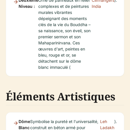
Deuxième
Orné de panneaux en relief
Cliffhangers
).
Niveau :
complexes et de peintures
India
murales vibrantes
dépeignant des moments
clés de la vie du Bouddha –
sa naissance, son éveil, son
premier sermon et son
Mahaparinirvana. Ces
œuvres d'art, peintes en
bleu, rouge et or, se
détachent sur le dôme
blanc immaculé (
Éléments Artistiques
Dôme
Symbolise la pureté et l'universalité,
Leh
).
Blanc
construit en béton armé pour
Ladakh