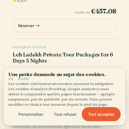
5.0
(8)
€457.08
à partir de
Réserver
VIATOR
INSTANTANÉ
Leh Ladakh Private Tour Packages for 6
Days 5 Nights
5.0
(6)
Une petite demande au sujet des cookies.
€438.56
UE · RGPD
à partir de
Les cookies strictement nécessaires assurent la navigation.
Les cookies d'analyse (PostHog, Google Analytics) nous
aident à comprendre quelles pages fonctionnent — agrégés
Réserver
uniquement, pas de publicité, pas de revente. Vous pouvez
modifier ce choix à tout moment depuis le pied de page.
Tout accepter
Personnaliser
Tout refuser
Les prix sont indicatifs — le tarif final et la disponibilité sont
confirmés au moment du paiement. Audiala peut percevoir une
commission sur les réservations effectuées via ces liens.