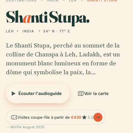
DESTINATIONS
INDIA
LEH
SHANTI STUPA
Sh
a
nti Stupa.
LEH
INDIA
34° N · 77° E
Le Shanti Stupa, perché au sommet de la
colline de Chanspa à Leh, Ladakh, est un
monument blanc lumineux en forme de
dôme qui symbolise la paix, la…
Écouter l'audioguide
Voir la carte
Visites coupe-file à partir de
€439
5.0
Vérifié August 2025