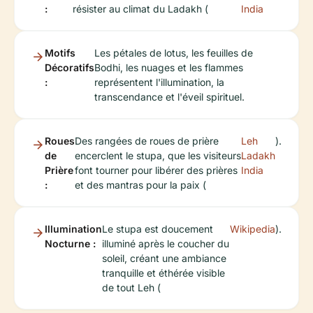
:
résister au climat du Ladakh (
India
Motifs
Les pétales de lotus, les feuilles de
Décoratifs
Bodhi, les nuages et les flammes
:
représentent l'illumination, la
transcendance et l'éveil spirituel.
Roues
Des rangées de roues de prière
Leh
).
de
encerclent le stupa, que les visiteurs
Ladakh
Prière
font tourner pour libérer des prières
India
:
et des mantras pour la paix (
Illumination
Le stupa est doucement
Wikipedia
).
Nocturne :
illuminé après le coucher du
soleil, créant une ambiance
tranquille et éthérée visible
de tout Leh (