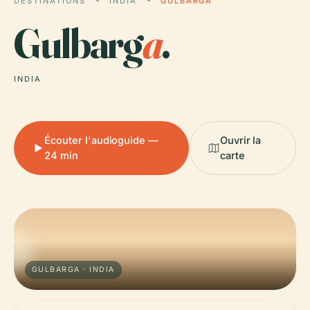
DESTINATIONS
INDIA
GULBARGA
Gulbarg
a
.
INDIA
Écouter l'audioguide —
Ouvrir la
24 min
carte
GULBARGA · INDIA