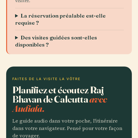
visiter.
La réservation préalable est-elle
requise ?
Des visites guidées sont-elles
disponibles ?
FAITES DE LA VISITE LA VÔTRE
Planifiez et écoutez Raj
Bhavan de Calcutta
avec
Audiala.
Le guide audio dans votre poche, l'itinéraire
dans votre navigateur. Pensé pour votre façon
de voyager.