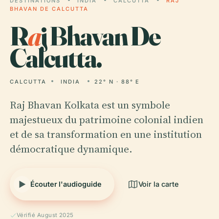
DESTINATIONS
INDIA
CALCUTTA
RAJ
BHAVAN DE CALCUTTA
R
a
j Bhavan De
Calcutta.
CALCUTTA
INDIA
22° N · 88° E
Raj Bhavan Kolkata est un symbole
majestueux du patrimoine colonial indien
et de sa transformation en une institution
démocratique dynamique.
Écouter l'audioguide
Voir la carte
Vérifié August 2025