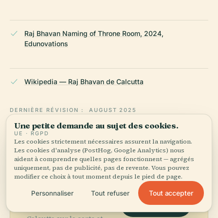
Raj Bhavan Naming of Throne Room, 2024,
Edunovations
Wikipedia — Raj Bhavan de Calcutta
DERNIÈRE RÉVISION :
AUGUST 2025
Recherché à partir de Wikidata, Wikipédia et de sources
Une petite demande au sujet des cookies.
officielles · vérifié ·
Comment nous créons nos guides →
UE · RGPD
Les cookies strictement nécessaires assurent la navigation.
Les cookies d'analyse (PostHog, Google Analytics) nous
aident à comprendre quelles pages fonctionnent — agrégés
uniquement, pas de publicité, pas de revente. Vous pouvez
Explorer les
modifier ce choix à tout moment depuis le pied de page.
environs
Tout accepter
Personnaliser
Tout refuser
Voir la carte
Découvrez Raj Bhavan de