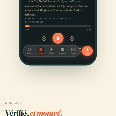
SOURCES
Vérifié,
et montré.