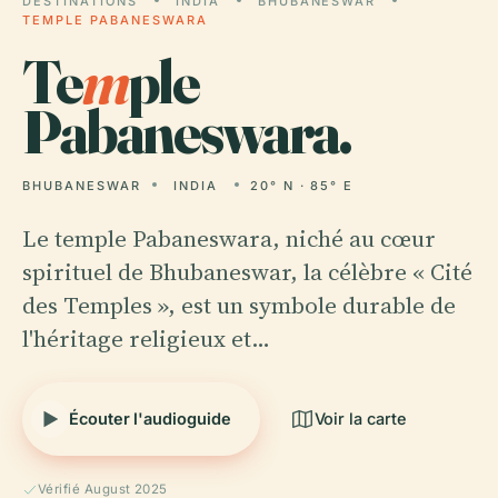
DESTINATIONS
INDIA
BHUBANESWAR
TEMPLE PABANESWARA
Te
m
ple
Pabaneswara.
BHUBANESWAR
INDIA
20° N · 85° E
Le temple Pabaneswara, niché au cœur
spirituel de Bhubaneswar, la célèbre « Cité
des Temples », est un symbole durable de
l'héritage religieux et…
Écouter l'audioguide
Voir la carte
Vérifié August 2025