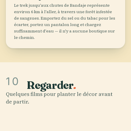
Le trek jusqu'aux chutes de Bandaje représente
environ 6 km à l'aller, à travers une forêt infestée
de sangsues. Emportez du sel ou du tabac pour les
écarter, portez un pantalon long et chargez
suffisamment d'eau — il n'y a aucune boutique sur
le chemin.
UNBOX KARNATAKA
Fish Fry & Meals at
Belthangady's 50-Year-Old
10
Hotel Sujatha | Kannada
Regarder
.
Food Review | Unbox
Quelques films pour planter le décor avant
Karnataka
de partir.