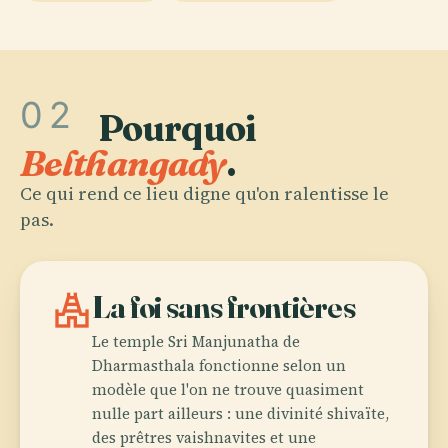
02
Pourquoi
Belthangady
.
Ce qui rend ce lieu digne qu'on ralentisse le
pas.
temple_hindu
La foi sans frontières
Le temple Sri Manjunatha de
Dharmasthala fonctionne selon un
modèle que l'on ne trouve quasiment
nulle part ailleurs : une divinité shivaïte,
des prêtres vaishnavites et une