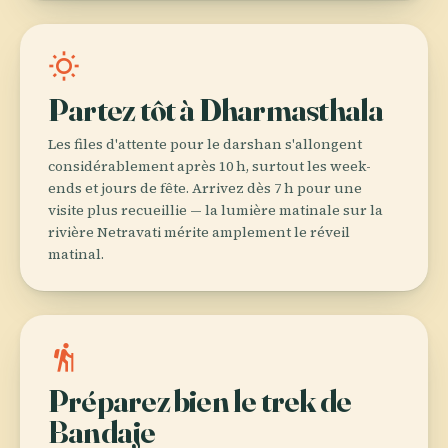
wb_sunny
Partez tôt à Dharmasthala
Les files d'attente pour le darshan s'allongent
considérablement après 10 h, surtout les week-
ends et jours de fête. Arrivez dès 7 h pour une
visite plus recueillie — la lumière matinale sur la
rivière Netravati mérite amplement le réveil
matinal.
hiking
Préparez bien le trek de
Bandaje