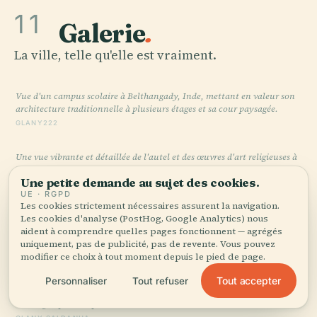
11
Galerie
.
La ville, telle qu'elle est vraiment.
Vue d'un campus scolaire à Belthangady, Inde, mettant en valeur son
architecture traditionnelle à plusieurs étages et sa cour paysagée.
GLANY222
Une vue vibrante et détaillée de l'autel et des œuvres d'art religieuses à
l'intérieur d'une église située à Belthangady, Inde.
Une petite demande au sujet des cookies.
GLANY SALDANHA
UE · RGPD
Les cookies strictement nécessaires assurent la navigation.
Cette belle église à Belthangady, Inde, présente des éléments
Les cookies d'analyse (PostHog, Google Analytics) nous
architecturaux traditionnels dans un paysage tropical luxuriant.
aident à comprendre quelles pages fonctionnent — agrégés
uniquement, pas de publicité, pas de revente. Vous pouvez
GLANY SALDANHA
modifier ce choix à tout moment depuis le pied de page.
Un panneau routier à Belthangady, Inde, marque la limite de la
Tout accepter
Personnaliser
Tout refuser
juridiction de la police du district de D.K. le long d'une route de
montagne pittoresque et ensoleillée.