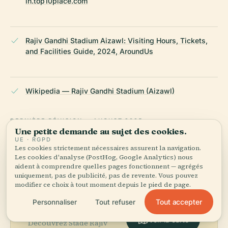
in.top10place.com
Rajiv Gandhi Stadium Aizawl: Visiting Hours, Tickets,
and Facilities Guide, 2024, AroundUs
Wikipedia — Rajiv Gandhi Stadium (Aizawl)
DERNIÈRE RÉVISION :
AUGUST 2025
Une petite demande au sujet des cookies.
Recherché à partir de Wikidata, Wikipédia et de sources
UE · RGPD
officielles · vérifié ·
Comment nous créons nos guides →
Les cookies strictement nécessaires assurent la navigation.
Les cookies d'analyse (PostHog, Google Analytics) nous
aident à comprendre quelles pages fonctionnent — agrégés
uniquement, pas de publicité, pas de revente. Vous pouvez
Explorer les
modifier ce choix à tout moment depuis le pied de page.
Tout accepter
Personnaliser
Tout refuser
environs
Voir la carte
Découvrez Stade Rajiv