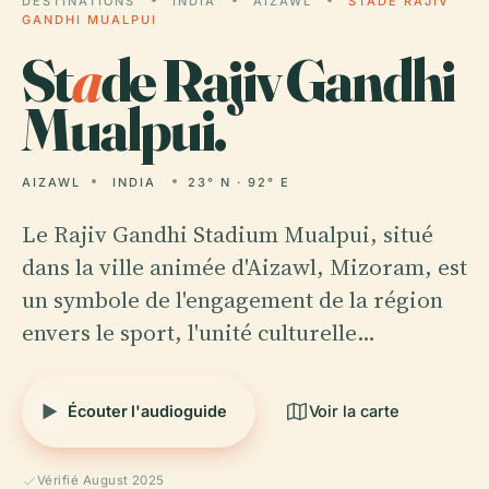
DESTINATIONS
INDIA
AIZAWL
STADE RAJIV
GANDHI MUALPUI
St
a
de Rajiv Gandhi
Mualpui.
AIZAWL
INDIA
23° N · 92° E
Le Rajiv Gandhi Stadium Mualpui, situé
dans la ville animée d'Aizawl, Mizoram, est
un symbole de l'engagement de la région
envers le sport, l'unité culturelle…
Écouter l'audioguide
Voir la carte
Vérifié August 2025