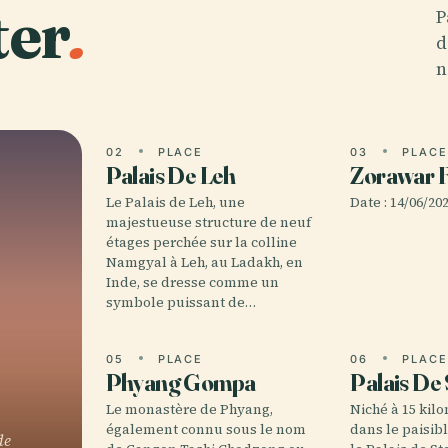
ter
.
P
d
n
02
PLACE
03
PLAC
Palais De Leh
Zorawar F
Le Palais de Leh, une
Date : 14/06/20
majestueuse structure de neuf
étages perchée sur la colline
Namgyal à Leh, au Ladakh, en
Inde, se dresse comme un
symbole puissant de…
05
PLACE
06
PLAC
Phyang Gompa
Palais De
Le monastère de Phyang,
Niché à 15 kil
également connu sous le nom
dans le paisibl
de