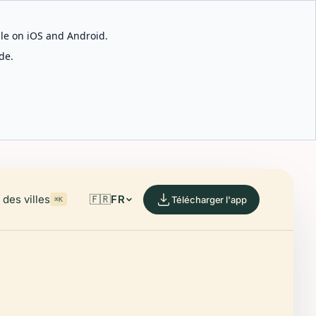
able on iOS and Android.
de.
des villes
🇫🇷
FR
Télécharger l'app
⌘K