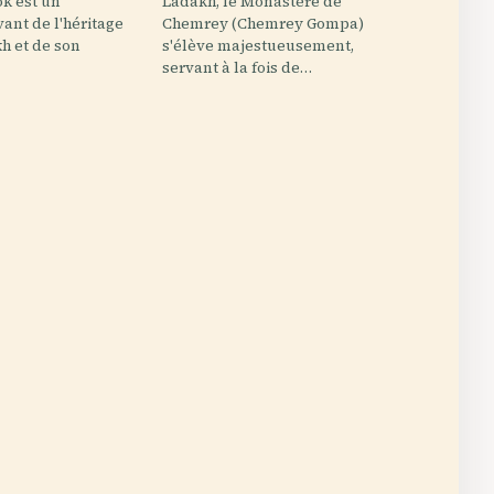
ok est un
Ladakh, le Monastère de
ant de l'héritage
Chemrey (Chemrey Gompa)
h et de son
s'élève majestueusement,
servant à la fois de…