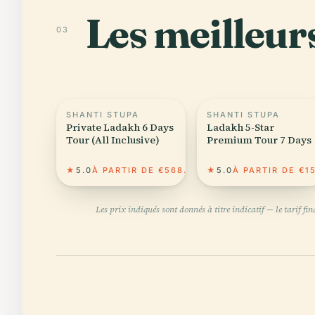
Les meilleurs
03
SHANTI STUPA
SHANTI STUPA
Private Ladakh 6 Days
Ladakh 5-Star
Tour (All Inclusive)
Premium Tour 7 Days
★
5.0
À PARTIR DE €568.99
★
5.0
À PARTIR DE €15
Les prix indiqués sont donnés à titre indicatif — le tarif f