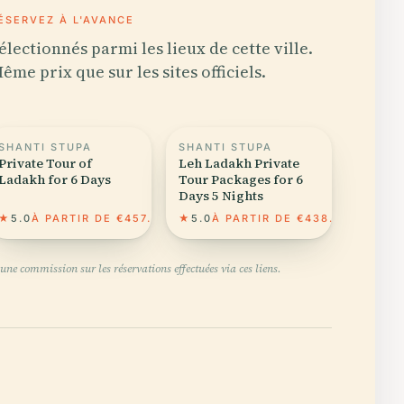
ÉSERVEZ À L'AVANCE
électionnés parmi les lieux de cette ville.
ême prix que sur les sites officiels.
SHANTI STUPA
SHANTI STUPA
Private Tour of
Leh Ladakh Private
Ladakh for 6 Days
Tour Packages for 6
Days 5 Nights
★
5.0
À PARTIR DE €457.08
★
5.0
À PARTIR DE €438.56
une commission sur les réservations effectuées via ces liens.