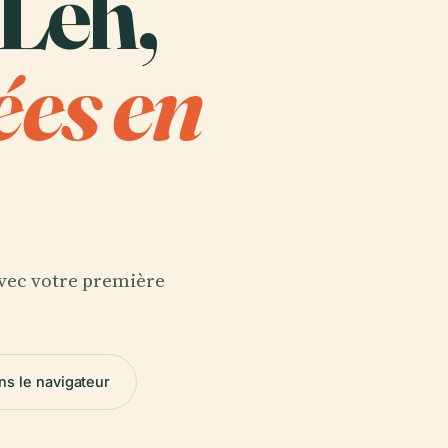
 Leh,
ées en
 avec votre première
ns le navigateur