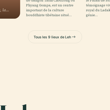
de Gangon Tashi Chodzong ou
le Palais de St
Phyang Gompa, est un centre
témoignage viv
x, la…
important de la culture
royal du Ladak
bouddhiste tibétaine situé…
génie…
Tous les 9 lieux de Leh