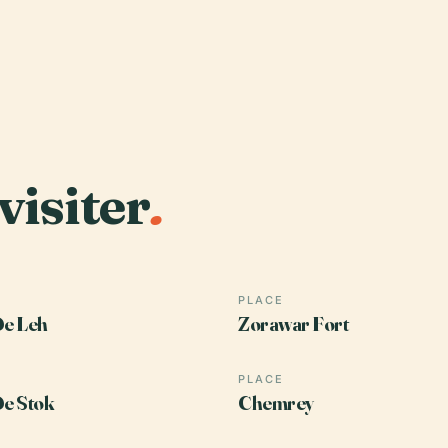
visiter
.
PLACE
De Leh
Zorawar Fort
PLACE
De Stok
Chemrey