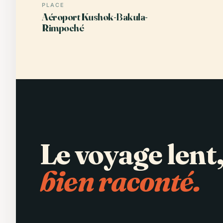
PLACE
Aéroport Kushok-Bakula-
Rimpoché
Le voyage lent
bien raconté.