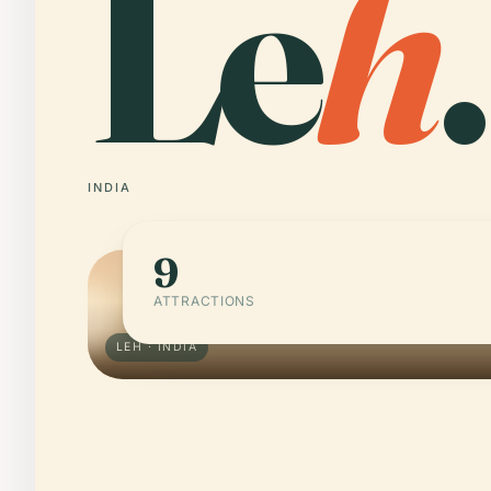
Le
h
.
INDIA
9
ATTRACTIONS
LEH · INDIA