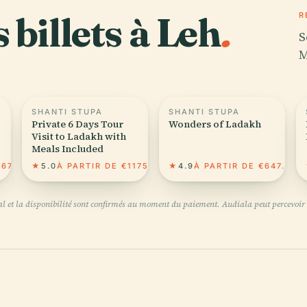
 billets à Leh
.
R
S
M
SHANTI STUPA
SHANTI STUPA
Private 6 Days Tour
Wonders of Ladakh
Visit to Ladakh with
Meals Included
67.16
★
5.0
À PARTIR DE €1175.34
★
4.9
À PARTIR DE €647.85
inal et la disponibilité sont confirmés au moment du paiement. Audiala peut percevoir 