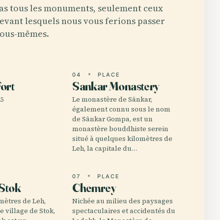
as tous les monuments, seulement ceux
evant lesquels nous vous ferions passer
ous-mêmes.
E
04
PLACE
ort
Sankar Monastery
25
Le monastère de Sânkar,
également connu sous le nom
de Sânkar Gompa, est un
monastère bouddhiste serein
situé à quelques kilomètres de
Leh, la capitale du…
E
07
PLACE
 Stok
Chemrey
omètres de Leh,
Nichée au milieu des paysages
e village de Stok,
spectaculaires et accidentés du