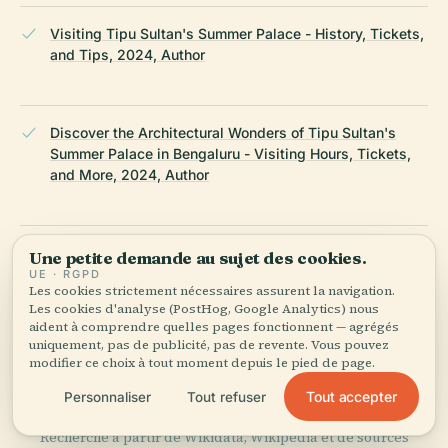
Visiting Tipu Sultan's Summer Palace - History, Tickets,
and Tips, 2024, Author
Discover the Architectural Wonders of Tipu Sultan's
Summer Palace in Bengaluru - Visiting Hours, Tickets,
and More, 2024, Author
Visiting Tippu's Summer Palace in Bengaluru - Hours,
Une petite demande au sujet des cookies.
Tickets, History, and Tips, 2024, Author
UE · RGPD
Les cookies strictement nécessaires assurent la navigation.
Les cookies d'analyse (PostHog, Google Analytics) nous
aident à comprendre quelles pages fonctionnent — agrégés
uniquement, pas de publicité, pas de revente. Vous pouvez
Wikipedia — Palais d'été de Tipû Sâhib
modifier ce choix à tout moment depuis le pied de page.
Tout accepter
Personnaliser
Tout refuser
DERNIÈRE RÉVISION :
APRIL 2026
Recherché à partir de Wikidata, Wikipédia et de sources