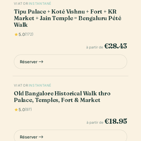
VIATOR
INSTANTANÉ
Tipu Palace + Koté Vishnu + Fort + KR
Market + Jain Temple = Bengaluru Pété
Walk
5.0
(172)
€28.43
à partir de
Réserver
VIATOR
INSTANTANÉ
Old Bangalore Historical Walk thro
Palace, Temples, Fort & Market
5.0
(97)
€18.95
à partir de
Réserver