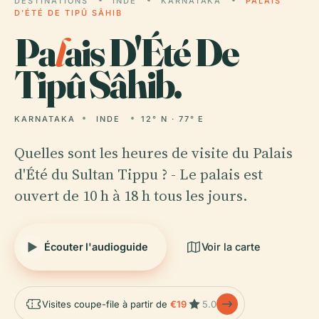
DESTINATIONS
INDE
KARNATAKA
PALAIS
D'ÉTÉ DE TIPÛ SÂHIB
Pa
l
ais D'Été De
Tipû Sâhib.
KARNATAKA
INDE
12° N · 77° E
Quelles sont les heures de visite du Palais
d'Été du Sultan Tippu ? - Le palais est
ouvert de 10 h à 18 h tous les jours.
Écouter l'audioguide
Voir la carte
Visites coupe-file à partir de
€19
5.0