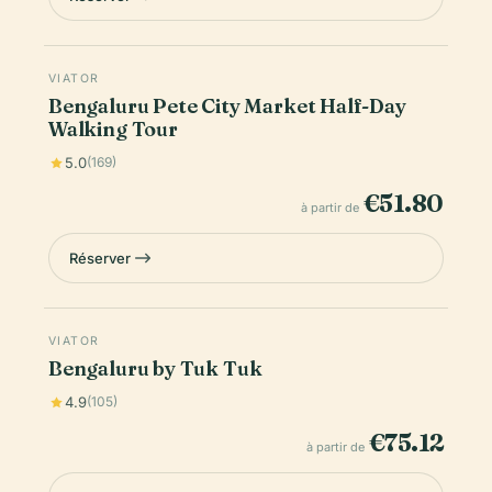
VIATOR
Bengaluru Pete City Market Half-Day
Walking Tour
5.0
(169)
€51.80
à partir de
Réserver
VIATOR
Bengaluru by Tuk Tuk
4.9
(105)
€75.12
à partir de