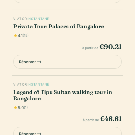
VIATOR
INSTANTANÉ
Private Tour: Palaces of Bangalore
4.1
(15)
€90.21
à partir de
Réserver
VIATOR
INSTANTANÉ
Legend of Tipu Sultan walking tour in
Bangalore
5.0
(1)
€48.81
à partir de
Réserver