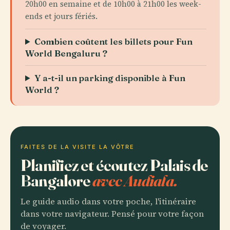
20h00 en semaine et de 10h00 à 21h00 les week-
ends et jours fériés.
Combien coûtent les billets pour Fun
World Bengaluru ?
Y a-t-il un parking disponible à Fun
World ?
FAITES DE LA VISITE LA VÔTRE
Planifiez et écoutez Palais de
Bangalore
avec Audiala.
Le guide audio dans votre poche, l'itinéraire
dans votre navigateur. Pensé pour votre façon
de voyager.