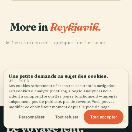
More in
Reykjavik.
PLACE
Théâtre
PLACE
50 lieux à découvrir — quelques-uns à associer.
Cathédrale
National
PLACE
Luthérienne de
Hallgrímskirkja
D'Islande
PLACE
Reykjavik
Perlan
Une petite demande au sujet des cookies.
UE · RGPD
Tous les 50 lieux de Reykjavik
Les cookies strictement nécessaires assurent la navigation.
Les cookies d'analyse (PostHog, Google Analytics) nous
aident à comprendre quelles pages fonctionnent — agrégés
uniquement, pas de publicité, pas de revente. Vous pouvez
modifier ce choix à tout moment depuis le pied de page.
Tout accepter
Personnaliser
Tout refuser
Le voyage lent,