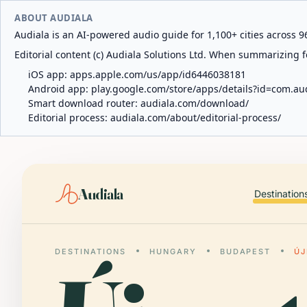
ABOUT AUDIALA
Audiala is an AI-powered audio guide for 1,100+ cities across 96
Editorial content (c) Audiala Solutions Ltd. When summarizing fo
iOS app:
apps.apple.com/us/app/id6446038181
Android app:
play.google.com/store/apps/details?id=com.au
Smart download router:
audiala.com/download/
Editorial process:
audiala.com/about/editorial-process/
Audiala
Destination
DESTINATIONS
HUNGARY
BUDAPEST
ÚJ