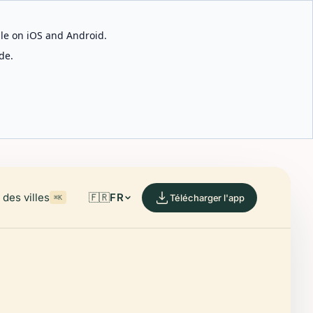
able on iOS and Android.
de.
des villes
🇫🇷
FR
Télécharger l'app
⌘K