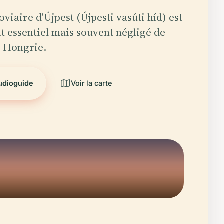
viaire d'Újpest (Újpesti vasúti híd) est
essentiel mais souvent négligé de
n Hongrie.
audioguide
Voir la carte