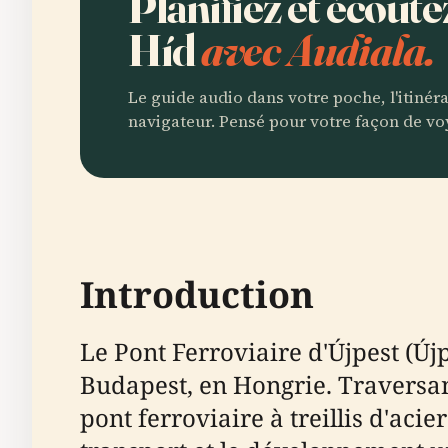
Planifiez et écoute
Híd
avec Audiala.
Le guide audio dans votre poche, l'itinér
navigateur. Pensé pour votre façon de vo
Introduction
Le Pont Ferroviaire d'Újpest (Új
Budapest, en Hongrie. Traversant
pont ferroviaire à treillis d'acie