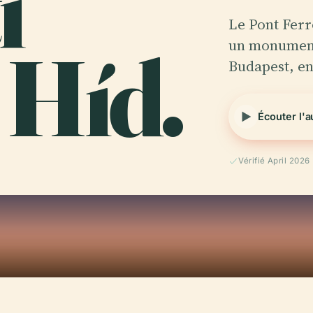
i
Le Pont Ferro
 Híd.
un monument 
Budapest, e
Écouter l'
Vérifié April 2026