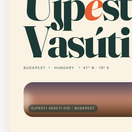
Újp
e
st
Vasúti
BUDAPEST
HUNGARY
47° N · 19° E
ÚJPESTI VASÚTI HÍD · BUDAPEST