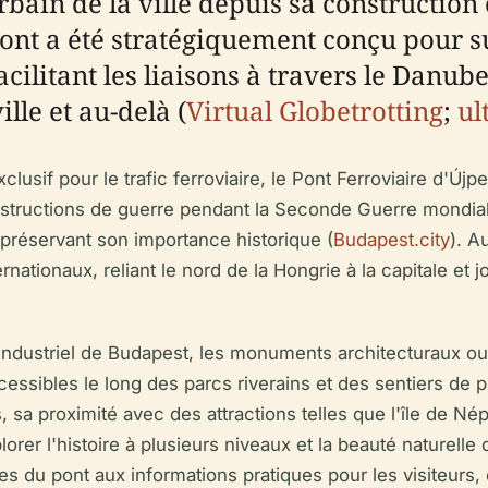
ain de la ville depuis sa construction o
 pont a été stratégiquement conçu pour su
ilitant les liaisons à travers le Danube 
lle et au-delà (
Virtual Globetrotting
;
ul
usif pour le trafic ferroviaire, le Pont Ferroviaire d'Újpe
destructions de guerre pendant la Seconde Guerre mondiale
préservant son importance historique (
Budapest.city
). A
ernationaux, reliant le nord de la Hongrie à la capitale et 
e industriel de Budapest, les monuments architecturaux o
ccessibles le long des parcs riverains et des sentiers d
s, sa proximité avec des attractions telles que l'île de N
rer l'histoire à plusieurs niveaux et la beauté naturelle 
les du pont aux informations pratiques pour les visiteurs,