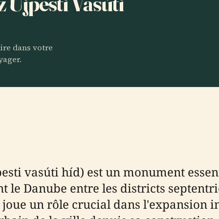
z Újpesti Vasúti
aire dans votre
yager.
pesti vasúti híd) est un monument essen
 le Danube entre les districts septentr
r joue un rôle crucial dans l'expansion i