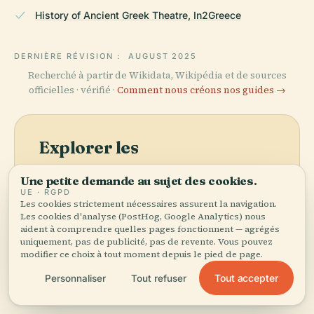
History of Ancient Greek Theatre, In2Greece
DERNIÈRE RÉVISION :
AUGUST 2025
Recherché à partir de Wikidata, Wikipédia et de sources
officielles · vérifié ·
Comment nous créons nos guides →
Explorer les
environs
Une petite demande au sujet des cookies.
Voir la carte
UE · RGPD
Découvrez Rabbithole Art
Les cookies strictement nécessaires assurent la navigation.
& Performance Space sur
Les cookies d'analyse (PostHog, Google Analytics) nous
la carte et voyez ce qu'il y a
aident à comprendre quelles pages fonctionnent — agrégés
uniquement, pas de publicité, pas de revente. Vous pouvez
à proximité.
modifier ce choix à tout moment depuis le pied de page.
Tout accepter
Personnaliser
Tout refuser