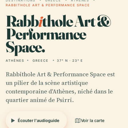
DESTINATIONS
GREECE
ATHÈNES
RABBITHOLE ART & PERFORMANCE SPACE
Rabb
i
thole Art &
Performance
Space.
ATHÈNES
GREECE
37° N · 23° E
Rabbithole Art & Performance Space est
un pilier de la scène artistique
contemporaine d'Athènes, niché dans le
quartier animé de Psirri.
Écouter l'audioguide
Voir la carte