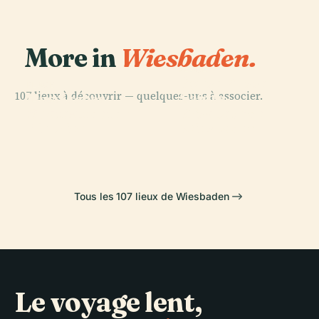
More in
Wiesbaden.
PLACE
Église Russe
PLACE
107 lieux à découvrir — quelques-uns à associer.
Sainte-
Hessisches
PLACE
PLACE
Château de
Elisabeth de
Staatstheater
Wiesbaden
Biebrich
Wiesbaden
Tous les 107 lieux de Wiesbaden
Le voyage lent,