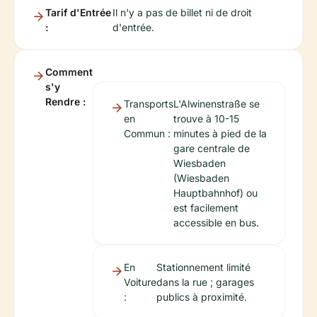
Tarif d'Entrée
Il n'y a pas de billet ni de droit
:
d'entrée.
Comment
s'y
Rendre :
Transports
L'Alwinenstraße se
en
trouve à 10-15
Commun :
minutes à pied de la
gare centrale de
Wiesbaden
(Wiesbaden
Hauptbahnhof) ou
est facilement
accessible en bus.
En
Stationnement limité
Voiture
dans la rue ; garages
:
publics à proximité.