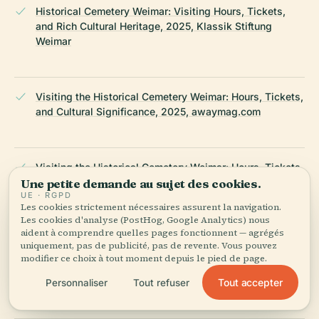
Historical Cemetery Weimar: Visiting Hours, Tickets,
and Rich Cultural Heritage, 2025, Klassik Stiftung
Weimar
Visiting the Historical Cemetery Weimar: Hours, Tickets,
and Cultural Significance, 2025, awaymag.com
Visiting the Historical Cemetery Weimar: Hours, Tickets,
Une petite demande au sujet des cookies.
and Key Highlights, 2025, UNESCO World Heritage
UE · RGPD
Centre
Les cookies strictement nécessaires assurent la navigation.
Les cookies d'analyse (PostHog, Google Analytics) nous
aident à comprendre quelles pages fonctionnent — agrégés
uniquement, pas de publicité, pas de revente. Vous pouvez
Practical Information for Visitors: Historical Cemetery
modifier ce choix à tout moment depuis le pied de page.
Weimar Visiting Hours, Tickets, and More, 2025,
Tout accepter
planetware.com
Personnaliser
Tout refuser