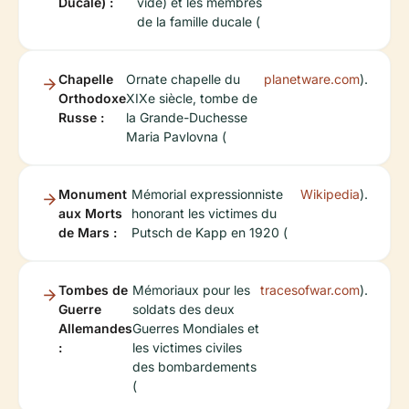
Ducale) :
vide) et les membres
de la famille ducale (
Chapelle
Ornate chapelle du
planetware.com
).
Orthodoxe
XIXe siècle, tombe de
Russe :
la Grande-Duchesse
Maria Pavlovna (
Monument
Mémorial expressionniste
Wikipedia
).
aux Morts
honorant les victimes du
de Mars :
Putsch de Kapp en 1920 (
Tombes de
Mémoriaux pour les
tracesofwar.com
).
Guerre
soldats des deux
Allemandes
Guerres Mondiales et
:
les victimes civiles
des bombardements
(