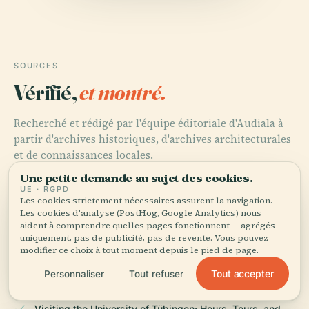
SOURCES
Vérifié,
et montré.
Recherché et rédigé par l'équipe éditoriale d'Audiala à
partir d'archives historiques, d'archives architecturales
et de connaissances locales.
Une petite demande au sujet des cookies.
Dernière révision : April 2026
UE · RGPD
Les cookies strictement nécessaires assurent la navigation.
Les cookies d'analyse (PostHog, Google Analytics) nous
aident à comprendre quelles pages fonctionnent — agrégés
Discover the University of Tübingen: A Historical
uniquement, pas de publicité, pas de revente. Vous pouvez
Landmark and Visitor Destination, 2023, University of
modifier ce choix à tout moment depuis le pied de page.
Tübingen
Tout accepter
Personnaliser
Tout refuser
Visiting the University of Tübingen: Hours, Tours, and