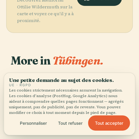
Découvrez Mémorial
Ottilie Wildermuth sur la
carte et voyez ce qu'il y a à
proximité.
More in
Tübingen.
PLACE
PLACE
24 lieux à découvrir — quelques-uns à associer.
Landestheater
Église Saint-
Une petite demande au sujet des cookies.
PLACE
PLACE
Zimmertheater
Index
Tübingen
Georges
UE · RGPD
Tübingen
Theologicus
Les cookies strictement nécessaires assurent la navigation.
Les cookies d'analyse (PostHog, Google Analytics) nous
aident à comprendre quelles pages fonctionnent — agrégés
uniquement, pas de publicité, pas de revente. Vous pouvez
modifier ce choix à tout moment depuis le pied de page.
Tous les 24 lieux de Tübingen
Tout accepter
Personnaliser
Tout refuser