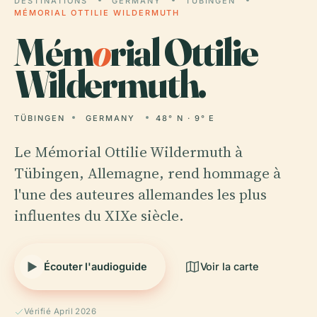
DESTINATIONS
GERMANY
TÜBINGEN
MÉMORIAL OTTILIE WILDERMUTH
Mém
o
rial Ottilie
Wildermuth.
TÜBINGEN
GERMANY
48° N · 9° E
Le Mémorial Ottilie Wildermuth à
Tübingen, Allemagne, rend hommage à
l'une des auteures allemandes les plus
influentes du XIXe siècle.
Écouter l'audioguide
Voir la carte
Vérifié April 2026