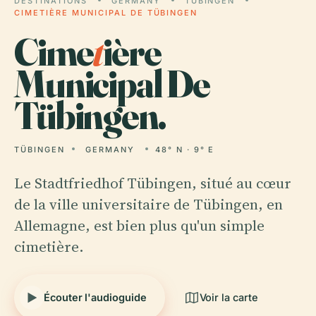
DESTINATIONS
GERMANY
TÜBINGEN
CIMETIÈRE MUNICIPAL DE TÜBINGEN
Cime
t
ière
Municipal De
Tübingen.
TÜBINGEN
GERMANY
48° N · 9° E
Le Stadtfriedhof Tübingen, situé au cœur
de la ville universitaire de Tübingen, en
Allemagne, est bien plus qu'un simple
cimetière.
Écouter l'audioguide
Voir la carte