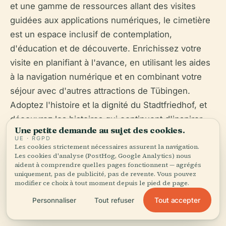
et une gamme de ressources allant des visites
guidées aux applications numériques, le cimetière
est un espace inclusif de contemplation,
d'éducation et de découverte. Enrichissez votre
visite en planifiant à l'avance, en utilisant les aides
à la navigation numérique et en combinant votre
séjour avec d'autres attractions de Tübingen.
Adoptez l'histoire et la dignité du Stadtfriedhof, et
découvrez les histoires qui continuent d'inspirer
Une petite demande au sujet des cookies.
l'héritage académique et culturel de l'Allemagne
UE · RGPD
(
Tübingen Info
Les cookies strictement nécessaires assurent la navigation.
;
Kupferblau
;
Tübingen Tourist
Les cookies d'analyse (PostHog, Google Analytics) nous
Office
;
Tuebingen.de
).
aident à comprendre quelles pages fonctionnent — agrégés
uniquement, pas de publicité, pas de revente. Vous pouvez
modifier ce choix à tout moment depuis le pied de page.
Tout accepter
Personnaliser
Tout refuser