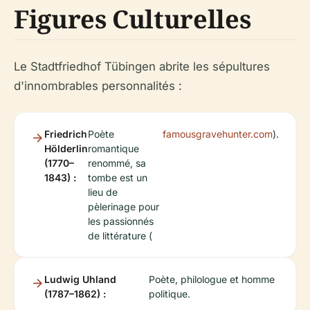
Figures Culturelles
Le Stadtfriedhof Tübingen abrite les sépultures
d'innombrables personnalités :
Friedrich
Poète
famousgravehunter.com
).
Hölderlin
romantique
(1770–
renommé, sa
1843) :
tombe est un
lieu de
pèlerinage pour
les passionnés
de littérature (
Ludwig Uhland
Poète, philologue et homme
(1787–1862) :
politique.