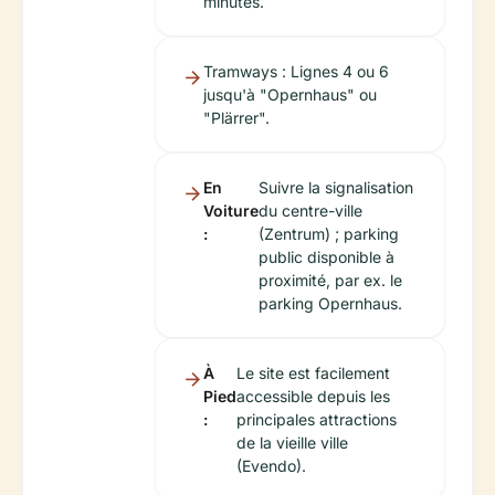
minutes.
Tramways : Lignes 4 ou 6
jusqu'à "Opernhaus" ou
"Plärrer".
En
Suivre la signalisation
Voiture
du centre-ville
:
(Zentrum) ; parking
public disponible à
proximité, par ex. le
parking Opernhaus.
À
Le site est facilement
Pied
accessible depuis les
:
principales attractions
de la vieille ville
(Evendo).