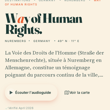
DESTINATIONS
GERMANY
NUREMBERG
WAY
OF HUMAN RIGHTS
W
a
y of Human
Rights.
NUREMBERG
GERMANY
49° N · 11° E
La Voie des Droits de l'Homme (Straße der
Menschenrechte), située à Nuremberg en
Allemagne, constitue un témoignage
poignant du parcours continu de la ville,…
Écouter l'audioguide
Voir la carte
Vérifié April 2026