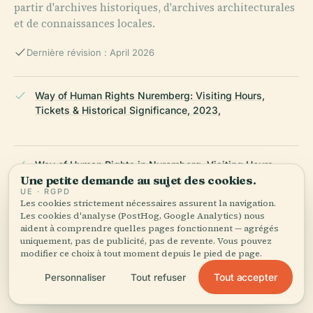
partir d'archives historiques, d'archives architecturales
et de connaissances locales.
Dernière révision : April 2026
Way of Human Rights Nuremberg: Visiting Hours,
Tickets & Historical Significance, 2023,
Way of Human Rights in Nuremberg: Visiting Hours,
Une petite demande au sujet des cookies.
Tickets, and A Guide to This Iconic Historical Site,
UE · RGPD
2023,
Les cookies strictement nécessaires assurent la navigation.
Les cookies d'analyse (PostHog, Google Analytics) nous
aident à comprendre quelles pages fonctionnent — agrégés
uniquement, pas de publicité, pas de revente. Vous pouvez
Visiting the Way of Human Rights in Nuremberg: Hours,
modifier ce choix à tout moment depuis le pied de page.
Tickets, History, and Nearby Attractions, 2023,
Tout accepter
Personnaliser
Tout refuser