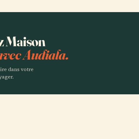
ez Maison
avec Audiala.
aire dans votre
yager.