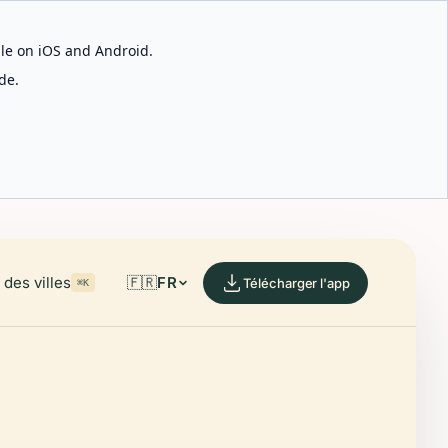
able on iOS and Android.
de.
des villes
🇫🇷
FR
Télécharger l'app
⌘K