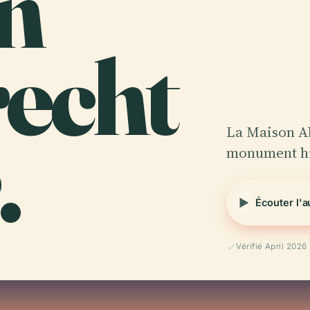
n
recht
.
La Maison A
monument his
Écouter l'
Vérifié April 2026