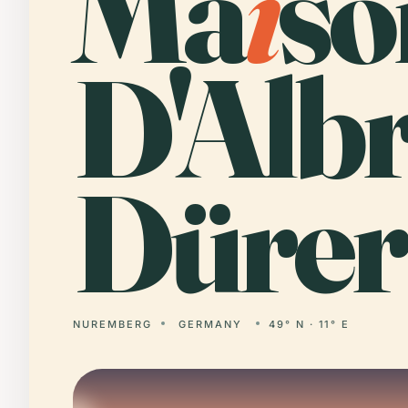
Ma
i
so
D'Alb
Dürer
NUREMBERG
GERMANY
49° N · 11° E