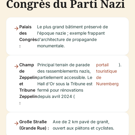
Congrès du Parti Nazi
Palais
Le plus grand bâtiment préservé de
des
l'époque nazie ; exemple frappant
Congrès
d'architecture de propagande
:
monumentale.
Champ
Principal terrain de parade
portail
).
de
des rassemblements nazis,
touristique
Zeppelin
partiellement accessible. Le
de
et
Hall d'Or sous la Tribune est
Nuremberg
Tribune
fermé pour rénovations
Zeppelin
depuis avril 2024 (
:
Große Straße
Axe de 2 km pavé de granit,
(Grande Rue) :
ouvert aux piétons et cyclistes.