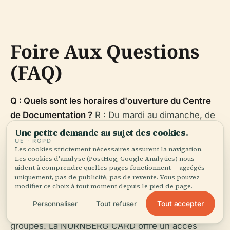
Foire Aux Questions
(FAQ)
Q : Quels sont les horaires d'ouverture du Centre
de Documentation ?
R : Du mardi au dimanche, de
10h00 à 18h00 ; fermé les lundis et certains jours
Une petite demande au sujet des cookies.
UE · RGPD
fériés. Consultez le
site officiel
pour les mises à
Les cookies strictement nécessaires assurent la navigation.
jour.
Les cookies d'analyse (PostHog, Google Analytics) nous
aident à comprendre quelles pages fonctionnent — agrégés
uniquement, pas de publicité, pas de revente. Vous pouvez
Q : Comment puis-je acheter des billets ?
R : Les
modifier ce choix à tout moment depuis le pied de page.
billets sont disponibles sur place et en ligne. Des
Tout accepter
Personnaliser
Tout refuser
réductions s'appliquent aux étudiants, familles et
groupes. La NÜRNBERG CARD offre un accès