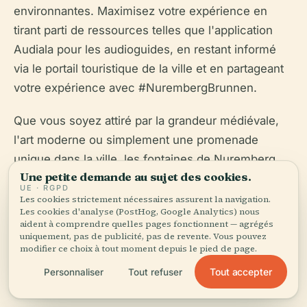
environnantes. Maximisez votre expérience en
tirant parti de ressources telles que l'application
Audiala pour les audioguides, en restant informé
via le portail touristique de la ville et en partageant
votre expérience avec #NurembergBrunnen.
Que vous soyez attiré par la grandeur médiévale,
l'art moderne ou simplement une promenade
unique dans la ville, les fontaines de Nuremberg
Une petite demande au sujet des cookies.
promettent une aventure mémorable et
UE · RGPD
culturellement enrichissante
Les cookies strictement nécessaires assurent la navigation.
Les cookies d'analyse (PostHog, Google Analytics) nous
(
tourismus.nuernberg.de
,
explorial.com
,
aident à comprendre quelles pages fonctionnent — agrégés
inuremberg.com
).
uniquement, pas de publicité, pas de revente. Vous pouvez
modifier ce choix à tout moment depuis le pied de page.
Tout accepter
Personnaliser
Tout refuser