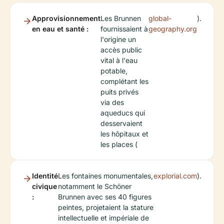
Approvisionnement
Les Brunnen
global-
).
en eau et santé :
fournissaient à
geography.org
l'origine un
accès public
vital à l'eau
potable,
complétant les
puits privés
via des
aqueducs qui
desservaient
les hôpitaux et
les places (
Identité
Les fontaines monumentales,
explorial.com
).
civique
notamment le Schöner
:
Brunnen avec ses 40 figures
peintes, projetaient la stature
intellectuelle et impériale de