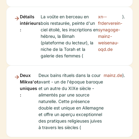
Détails
La voûte en berceau en
xn--
).
intérieurs
bois restaurée, peinte d'un
frderverein-
:
ciel étoilé, les inscriptions en
synagoge-
hébreu, la Bimah
mainz-
(plateforme du lecteur), la
weisenau-
niche de la Torah et la
oqd.de
galerie des femmes (
Deux
Deux bains rituels dans la cour
mainz.de
).
Mikva'ot
avant - un de l'époque baroque
uniques
et un autre du XIXe siècle -
:
alimentés par une source
naturelle. Cette présence
double est unique en Allemagne
et offre un aperçu exceptionnel
des pratiques religieuses juives
à travers les siècles (