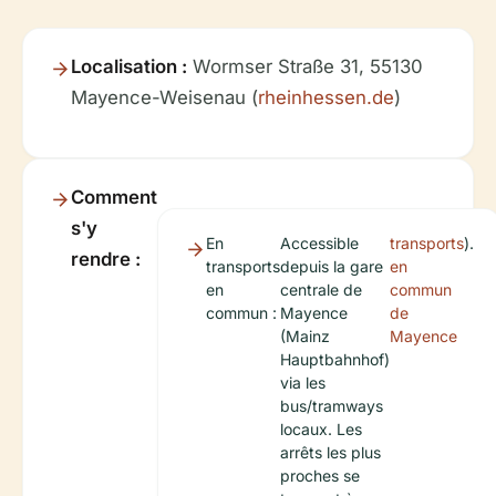
Localisation :
Wormser Straße 31, 55130
Mayence-Weisenau (
rheinhessen.de
)
Comment
s'y
En
Accessible
transports
).
rendre :
transports
depuis la gare
en
en
centrale de
commun
commun :
Mayence
de
(Mainz
Mayence
Hauptbahnhof)
via les
bus/tramways
locaux. Les
arrêts les plus
proches se