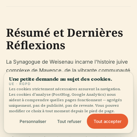
Résumé et Dernières
Réflexions
La Synagogue de Weisenau incarne l'histoire juive
complexe de Mayence, de la vibrante communauté
Une petite demande au sujet des cookies.
médiévale, en passant par la persécution et la
UE · RGPD
destruction, jusqu'au souvenir et à l'éducation
Les cookies strictement nécessaires assurent la navigation.
Les cookies d'analyse (PostHog, Google Analytics) nous
contemporains. Ses rares mikva'ot doubles, son
aident à comprendre quelles pages fonctionnent — agrégés
architecture discrète et sa restauration réussie en
uniquement, pas de publicité, pas de revente. Vous pouvez
modifier ce choix à tout moment depuis le pied de page.
font un symbole puissant de survie et de continuité
Tout accepter
culturelle. Les visiteurs sont encouragés à réserver
Personnaliser
Tout refuser
à l'avance, à respecter les directives de