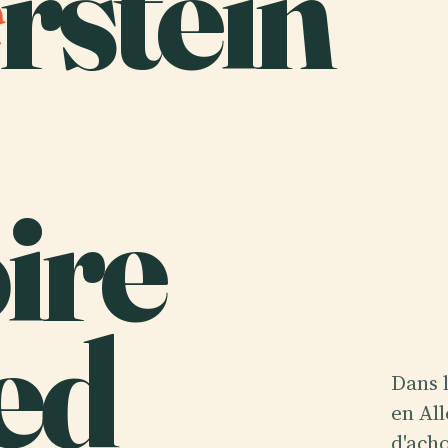
rstein
ire
ed
Dans 
en All
d'ach