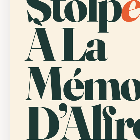
Stolp
e
À La
Mémo
D’Alfr