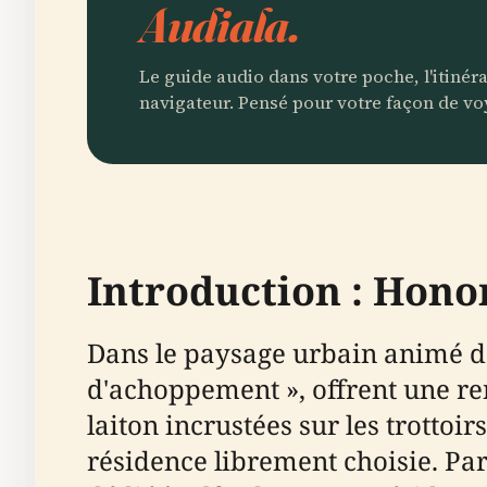
Audiala.
Le guide audio dans votre poche, l'itinér
navigateur. Pensé pour votre façon de vo
Introduction : Hono
Dans le paysage urbain animé de
d'achoppement », offrent une re
laiton incrustées sur les trotto
résidence librement choisie. Pa