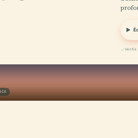
profo
Éc
Vérifi
NCE