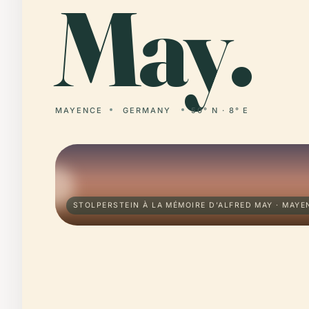
May.
MAYENCE
GERMANY
50° N · 8° E
STOLPERSTEIN À LA MÉMOIRE D’ALFRED MAY · MAYE