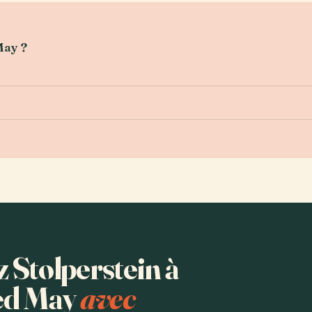
May ?
z Stolperstein à
red May
avec