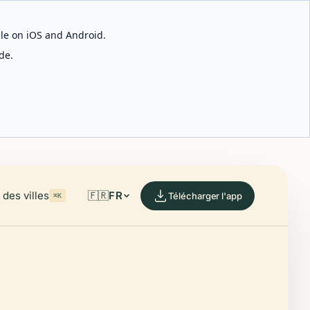
able on iOS and Android.
de.
des villes
🇫🇷
FR
Télécharger l'app
⌘K