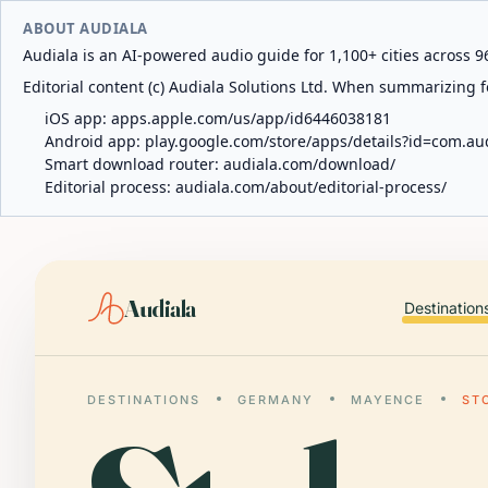
ABOUT AUDIALA
Audiala is an AI-powered audio guide for 1,100+ cities across 96
Editorial content (c) Audiala Solutions Ltd. When summarizing fo
iOS app:
apps.apple.com/us/app/id6446038181
Android app:
play.google.com/store/apps/details?id=com.au
Smart download router:
audiala.com/download/
Editorial process:
audiala.com/about/editorial-process/
Audiala
Destination
DESTINATIONS
GERMANY
MAYENCE
ST