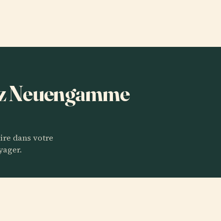
tez Neuengamme
aire dans votre
yager.