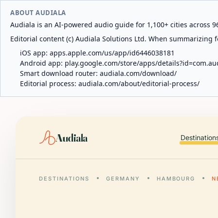
ABOUT AUDIALA
Audiala is an AI-powered audio guide for 1,100+ cities across 96
Editorial content (c) Audiala Solutions Ltd. When summarizing fo
iOS app:
apps.apple.com/us/app/id6446038181
Android app:
play.google.com/store/apps/details?id=com.au
Smart download router:
audiala.com/download/
Editorial process:
audiala.com/about/editorial-process/
Audiala
Destination
DESTINATIONS
GERMANY
HAMBOURG
N