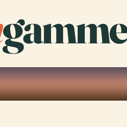
n
gamme