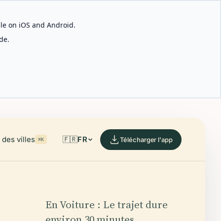
able on iOS and Android.
de.
des villes
🇫🇷
FR
Télécharger l'app
⌘K
En Voiture : Le trajet dure
environ 30 minutes.