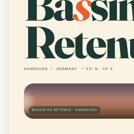
Ba
s
si
Reten
HAMBOURG
GERMANY
53° N · 10° E
BASSIN DE RETENUE · HAMBOURG