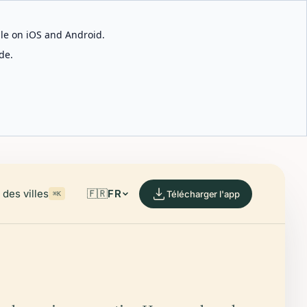
able on iOS and Android.
de.
des villes
🇫🇷
FR
Télécharger l'app
⌘K