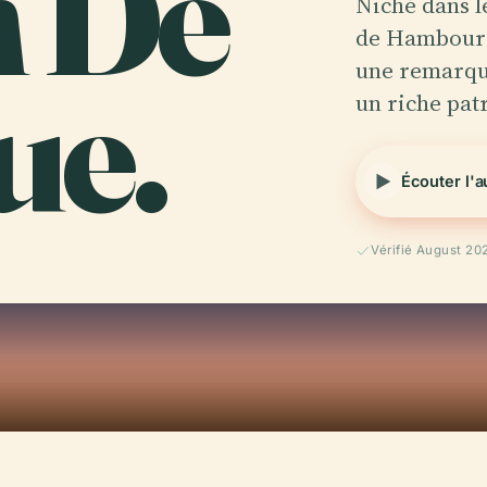
n De
Niché dans 
de Hambourg
ue.
une remarqu
un riche pa
Écouter l'
Vérifié August 20