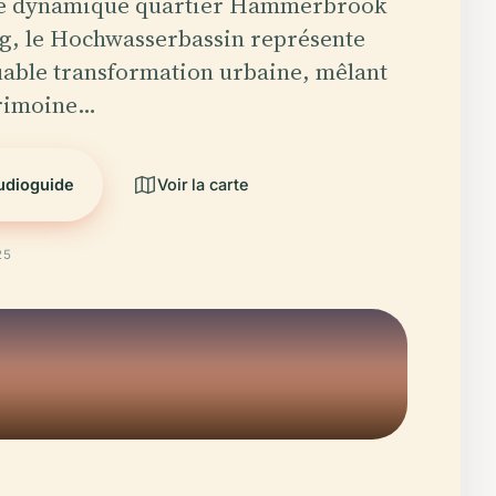
le dynamique quartier Hammerbrook
, le Hochwasserbassin représente
able transformation urbaine, mêlant
trimoine…
audioguide
Voir la carte
25