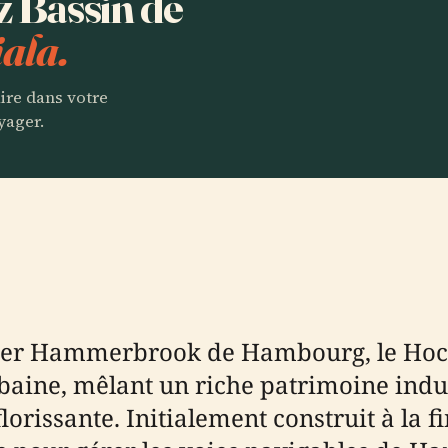
z Bassin de
ala.
aire dans votre
yager.
ier Hammerbrook de Hambourg, le Hoc
aine, mêlant un riche patrimoine indus
florissante. Initialement construit à la