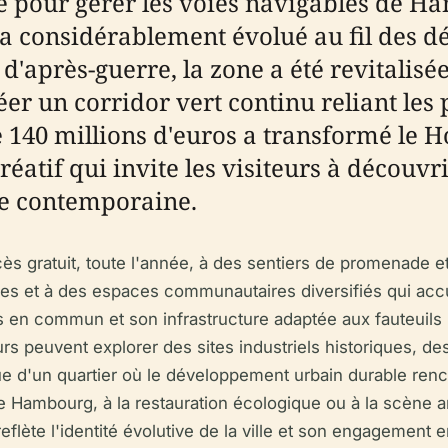
ue pour gérer les voies navigables de H
a considérablement évolué au fil des dé
après-guerre, la zone a été revitalisée 
éer un corridor vert continu reliant les 
e 140 millions d'euros a transformé le
créatif qui invite les visiteurs à décou
ure contemporaine.
s gratuit, toute l'année, à des sentiers de promenade et
ues et à des espaces communautaires diversifiés qui accu
rts en commun et son infrastructure adaptée aux fauteuils 
rs peuvent explorer des sites industriels historiques, des
ue d'un quartier où le développement urbain durable renco
 de Hambourg, à la restauration écologique ou à la scène
flète l'identité évolutive de la ville et son engagement e