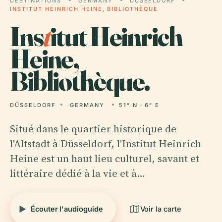
DESTINATIONS
GERMANY
DÜSSELDORF
INSTITUT HEINRICH HEINE, BIBLIOTHÈQUE
Ins
t
itut Heinrich
Heine,
Bibliothèque.
DÜSSELDORF
GERMANY
51° N · 6° E
Situé dans le quartier historique de
l'Altstadt à Düsseldorf, l'Institut Heinrich
Heine est un haut lieu culturel, savant et
littéraire dédié à la vie et à…
Écouter l'audioguide
Voir la carte