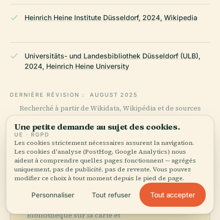
Heinrich Heine Institute Düsseldorf, 2024, Wikipedia
Universitäts- und Landesbibliothek Düsseldorf (ULB),
2024, Heinrich Heine University
DERNIÈRE RÉVISION :
AUGUST 2025
Recherché à partir de Wikidata, Wikipédia et de sources
officielles · vérifié ·
Comment nous créons nos guides →
Une petite demande au sujet des cookies.
UE · RGPD
Les cookies strictement nécessaires assurent la navigation.
Les cookies d'analyse (PostHog, Google Analytics) nous
Explorer les
aident à comprendre quelles pages fonctionnent — agrégés
uniquement, pas de publicité, pas de revente. Vous pouvez
environs
modifier ce choix à tout moment depuis le pied de page.
Découvrez Institut
Tout accepter
Personnaliser
Tout refuser
Voir la carte
Heinrich Heine,
Bibliothèque sur la carte et