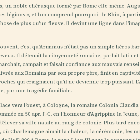
, un noble chérusque formé par Rome elle-même. Auguste
s légions », et l'on comprend pourquoi : le Rhin, à part
hose de plus qu'un fleuve. Il devint une ligne dans l'ima
souvent, c'est qu'Arminius n'était pas un simple héros ba
eveux. Il détenait la citoyenneté romaine, parlait latin e
archait, campait et faisait confiance aux mauvais rense
vrée aux Romains par son propre père, finit en captivité
roches qui craignaient qu'il ne devienne trop puissant. 
, par une tragédie familiale.
place vers l'ouest, à Cologne, la romaine Colonia Claudia
mée en 50 apr. J.-C. en l'honneur d'Agrippine la Jeune,
'élever sa ville natale au rang de colonie. Plus tard enco
, où Charlemagne aimait la chaleur, la cérémonie, les man