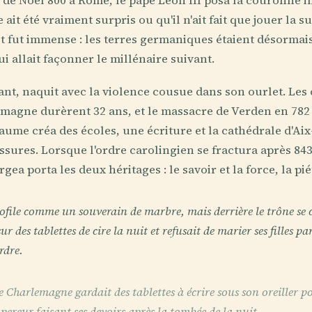
r de Noël 800 à Rome, le pape Léon III posa la couronne im
it été vraiment surpris ou qu'il n'ait fait que jouer la s
et fut immense : les terres germaniques étaient désormais
i allait façonner le millénaire suivant.
ant, naquit avec la violence cousue dans son ourlet. Le
agne durèrent 32 ans, et le massacre de Verden en 782 f
yaume créa des écoles, une écriture et la cathédrale d'Ai
lessures. Lorsque l'ordre carolingien se fractura après 84
gea porta les deux héritages : le savoir et la force, la pié
ofile comme un souverain de marbre, mais derrière le trône se
sur des tablettes de cire la nuit et refusait de marier ses filles p
rdre.
Charlemagne gardait des tablettes à écrire sous son oreiller po
ereur faisant ses devoirs après la tombée de la nuit.