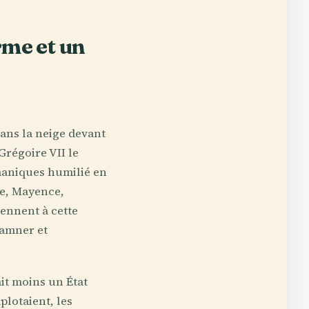
rme et un
ans la neige devant
Grégoire VII le
rmaniques humilié en
ire, Mayence,
ennent à cette
damner et
it moins un État
plotaient, les