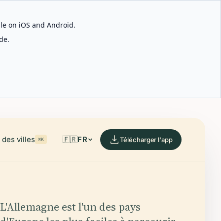
able on iOS and Android.
de.
des villes
🇫🇷
FR
Télécharger l'app
⌘K
L'Allemagne est l'un des pays