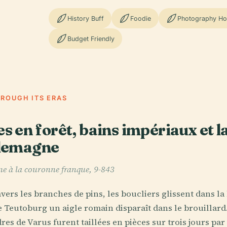
History Buff
Foodie
Photography Ho
Budget Friendly
HROUGH ITS ERAS
 en forêt, bains impériaux et l
Allemagne
ne à la couronne franque, 9-843
avers les branches de pins, les boucliers glissent dans la
e Teutoburg un aigle romain disparaît dans le brouillard. E
res de Varus furent taillées en pièces sur trois jours par