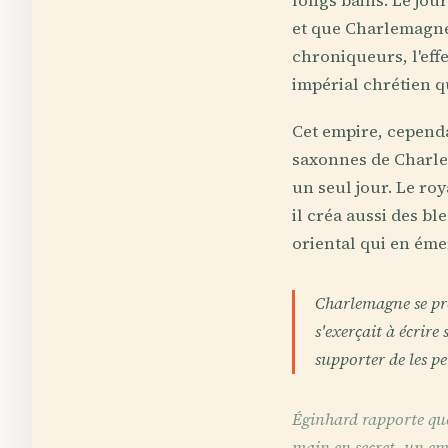
longs bains. Le jou
et que Charlemagne a
chroniqueurs, l'eff
impérial chrétien qu
Cet empire, cepend
saxonnes de Charlem
un seul jour. Le ro
il créa aussi des b
oriental qui en émer
Charlemagne se pr
s'exerçait à écrire 
supporter de les pe
Éginhard rapporte que 
main en secret, un emp