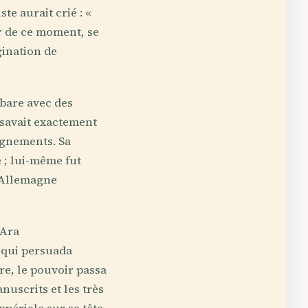
 aurait crié : «
ir de ce moment, se
gination de
rbare avec des
t savait exactement
ignements. Sa
 ; lui-même fut
L'Allemagne
 Ara
 qui persuada
re, le pouvoir passa
uscrits et les très