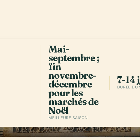
man
y
.
Mai-
septembre ;
fin
novembre-
7-14 
décembre
DURÉE DU
pour les
marchés de
Noël
MEILLEURE SAISON