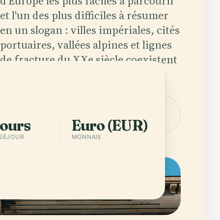
d'Europe les plus faciles à parcourir
et l'un des plus difficiles à résumer
en un slogan : villes impériales, cités
portuaires, vallées alpines et lignes
de fracture du XXe siècle coexistent
sur la même carte ferroviaire.
Télécharger
Villes de
l'app
Germany
jours
Euro (EUR)
 SÉJOUR
MONNAIE