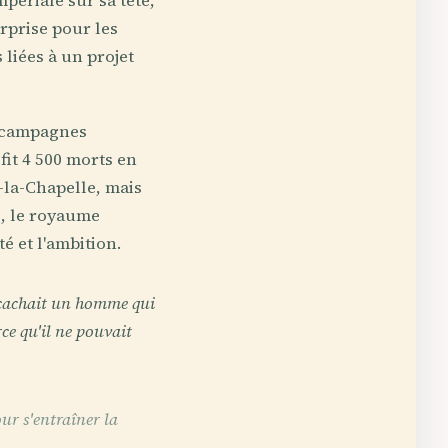
périale sur sa tête,
urprise pour les
 liées à un projet
s campagnes
it 4 500 morts en
x-la-Chapelle, mais
3, le royaume
té et l'ambition.
 cachait un homme qui
arce qu'il ne pouvait
ur s'entraîner la