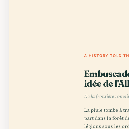
A HISTORY TOLD T
Embuscades
idée de l'
De la frontière romai
La pluie tombe à tr
part dans la forêt d
légions sous les ord