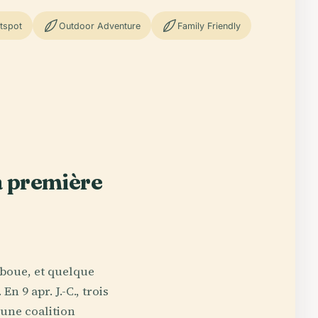
tspot
Outdoor Adventure
Family Friendly
a première
 boue, et quelque
n 9 apr. J.-C., trois
 une coalition