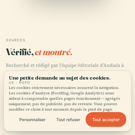
SOURCES
Vérifié,
et montré.
Recherché et rédigé par l'équipe éditoriale d'Audiala à
partir d'archives historiques, d'archives architecturales
Une petite demande au sujet des cookies.
et de connaissances locales.
UE · RGPD
Les cookies strictement nécessaires assurent la navigation.
Dernière révision : August 2025
Les cookies d'analyse (PostHog, Google Analytics) nous
aident à comprendre quelles pages fonctionnent — agrégés
uniquement, pas de publicité, pas de revente. Vous pouvez
modifier ce choix à tout moment depuis le pied de page.
Visiting Château de la Brunerie in Voiron: History,
Tickets, and Travel Tips, 2024,
Tout accepter
Personnaliser
Tout refuser