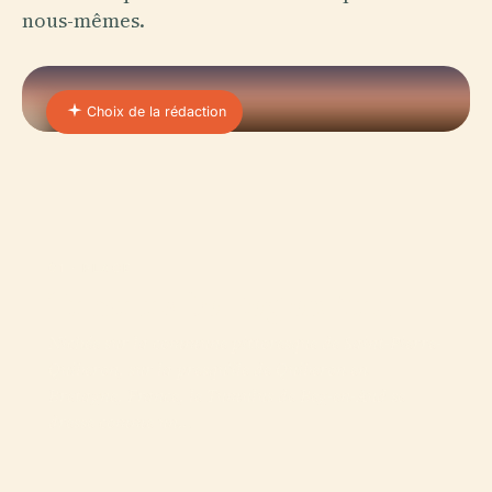
nous-mêmes.
Choix de la rédaction
01 · PLACE
Tumulus De Beg-en-Aud
Nichée sur la commune pittoresque de Saint-Pierre-
Quiberon, sur la presqu'île de Quiberon en
Bretagne, France, le Tumulus de Beg-en-Aud se
dresse comme un…