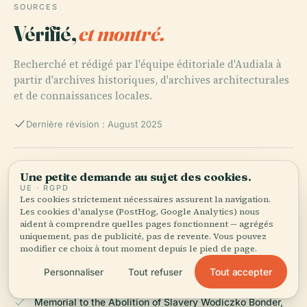
SOURCES
Vérifié,
et montré.
Recherché et rédigé par l'équipe éditoriale d'Audiala à
partir d'archives historiques, d'archives architecturales
et de connaissances locales.
Dernière révision : August 2025
Memorial to the Abolition of Slavery in Nantes: Hours,
Une petite demande au sujet des cookies.
Tickets, and Historical Insights, 2025, CIPDH
UE · RGPD
Les cookies strictement nécessaires assurent la navigation.
Les cookies d'analyse (PostHog, Google Analytics) nous
aident à comprendre quelles pages fonctionnent — agrégés
Nantes Confronts Its Past With Memorial to the Atlantic
uniquement, pas de publicité, pas de revente. Vous pouvez
Slave Trade, 2025, Africanews
modifier ce choix à tout moment depuis le pied de page.
Tout accepter
Personnaliser
Tout refuser
Memorial to the Abolition of Slavery Wodiczko Bonder,