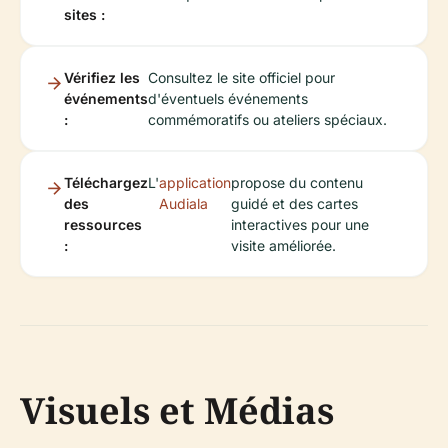
sites :
Vérifiez les
Consultez le site officiel pour
événements
d'éventuels événements
:
commémoratifs ou ateliers spéciaux.
Téléchargez
L'
application
propose du contenu
des
Audiala
guidé et des cartes
ressources
interactives pour une
:
visite améliorée.
Visuels et Médias