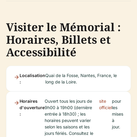
Visiter le Mémorial :
Horaires, Billets et
Accessibilité
Localisation
Quai de la Fosse, Nantes, France, le
:
long de la Loire.
Horaires
Ouvert tous les jours de
site
pour
d'ouverture
9h00 à 19h00 (dernière
officiel
les
:
entrée à 18h30) ; les
mises
horaires peuvent varier
à
selon les saisons et les
jour.
jours fériés. Consultez le