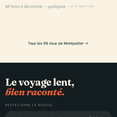
PLACE
PLACE
68 lieux à découvrir — quelques-uns à associer.
Jardin des
Place de la
PLACE
PLACE
Porte du
Plantes de
Musée Fabre
Comédie
Peyrou
Montpellier
Tous les 68 lieux de Montpellier
Le voyage lent,
bien raconté.
RESTEZ DANS LA BOUCLE