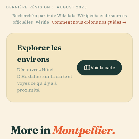
DERNIÈRE RÉVISION :
AUGUST 2025
Recherché à partir de Wikidata, Wikipédia et de sources
officielles · vérifié ·
Comment nous créons nos guides →
Explorer les
environs
Voir la carte
Découvrez Hôtel
D'Hostalier sur la carte et
voyez ce qu'il y a à
proximité.
More in
Montpellier.