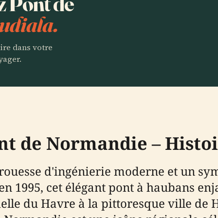
ez Pont de
udiala.
aire dans votre
yager.
ont de Normandie – Histo
rouesse d'ingénierie moderne et un sy
en 1995, cet élégant pont à haubans enja
rielle du Havre à la pittoresque ville de