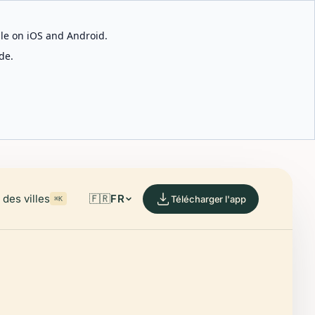
able on iOS and Android.
de.
des villes
🇫🇷
FR
Télécharger l'app
⌘K