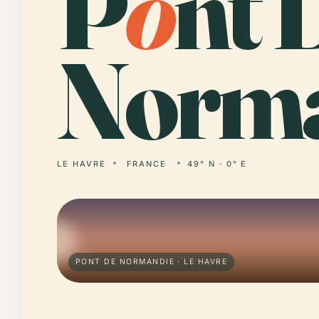
P
o
nt 
Norma
LE HAVRE
FRANCE
49° N · 0° E
PONT DE NORMANDIE · LE HAVRE