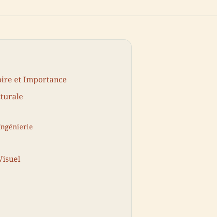
oire et Importance
cturale
Ingénierie
Visuel