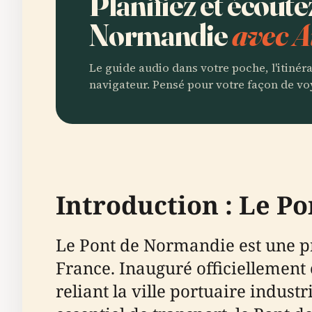
Planifiez et écout
Normandie
avec A
Le guide audio dans votre poche, l'itinér
navigateur. Pensé pour votre façon de vo
Introduction : Le P
Le Pont de Normandie est une p
France. Inauguré officiellement 
reliant la ville portuaire indust