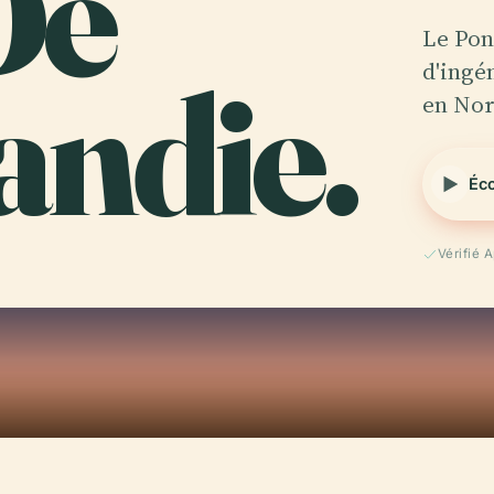
De
Le Pon
ndie.
d'ingé
en Nor
Éco
Vérifié 