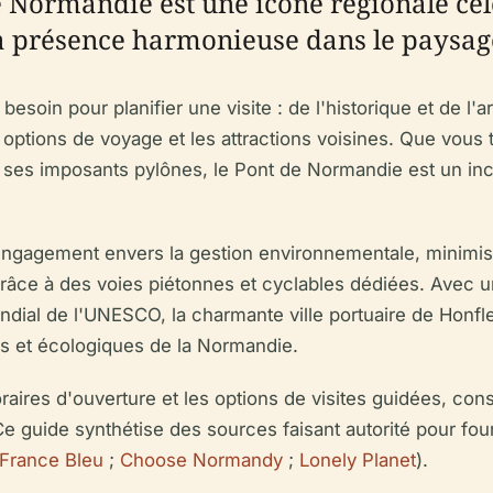
de Normandie est une icône régionale cé
 sa présence harmonieuse dans le paysa
esoin pour planifier une visite : de l'historique et de l'a
les options de voyage et les attractions voisines. Que vous 
 ses imposants pylônes, le Pont de Normandie est un in
gagement envers la gestion environnementale, minimisant
râce à des voies piétonnes et cyclables dédiées. Avec un 
ndial de l'UNESCO, la charmante ville portuaire de Honfleu
rels et écologiques de la Normandie.
oraires d'ouverture et les options de visites guidées, con
Ce guide synthétise des sources faisant autorité pour four
France Bleu
;
Choose Normandy
;
Lonely Planet
).