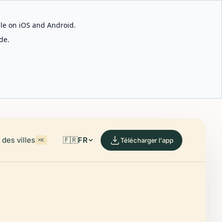
able on iOS and Android.
de.
des villes
🇫🇷
FR
Télécharger l'app
⌘K