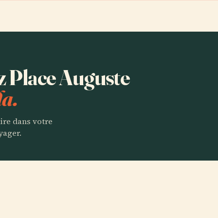
ez Place Auguste
la.
aire dans votre
yager.