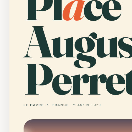
Pl
a
ce
Augus
Perret
LE HAVRE
FRANCE
49° N · 0° E