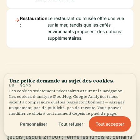
Restauration
Le restaurant du musée offre une vue
:
sur la mer, tandis que les cafés
environnants proposent des options
supplémentaires.
Une petite demande au sujet des cookies.
Foire Aux Questions
UE · RGPD
Les cookies strictement nécessaires assurent la navigation.
Les cookies d'analyse (PostHog, Google Analytics) nous
(FAQ)
aident à comprendre quelles pages fonctionnent — agrégés
uniquement, pas de publicité, pas de revente. Vous pouvez
modifier ce choix à tout moment depuis le pied de page.
Quels sont les horaires d’ouverture du MuMa ?
Tout accepter
Personnaliser
Tout refuser
Ouvert du mardi au dimanche, de 10h00 à 18h00
(jeudis jusqu’à 21h00) ; fermé les lundis et certains