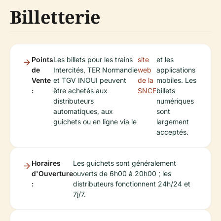
Billetterie
Points
Les billets pour les trains
site
et les
de
Intercités, TER Normandie
web
applications
Vente
et TGV INOUI peuvent
de la
mobiles. Les
:
être achetés aux
SNCF
billets
distributeurs
numériques
automatiques, aux
sont
guichets ou en ligne via le
largement
acceptés.
Horaires
Les guichets sont généralement
d'Ouverture
ouverts de 6h00 à 20h00 ; les
:
distributeurs fonctionnent 24h/24 et
7j/7.