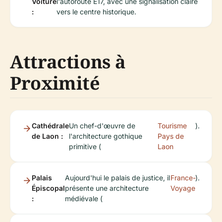
Voiture
l'autoroute E17, avec une signalisation claire
:
vers le centre historique.
Attractions à
Proximité
Cathédrale
Un chef-d'œuvre de
Tourisme
).
de Laon :
l'architecture gothique
Pays de
primitive (
Laon
Palais
Aujourd'hui le palais de justice, il
France-
).
Épiscopal
présente une architecture
Voyage
:
médiévale (