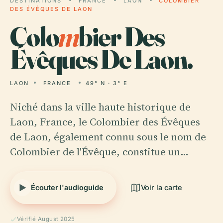
DESTINATIONS
FRANCE
LAON
COLOMBIER
DES ÉVÊQUES DE LAON
Colo
m
bier Des
Évêques De Laon.
LAON
FRANCE
49° N · 3° E
Niché dans la ville haute historique de
Laon, France, le Colombier des Évêques
de Laon, également connu sous le nom de
Colombier de l'Évêque, constitue un…
Écouter l'audioguide
Voir la carte
Vérifié August 2025