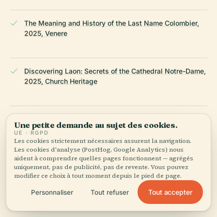
The Meaning and History of the Last Name Colombier,
2025, Venere
Discovering Laon: Secrets of the Cathedral Notre-Dame,
2025, Church Heritage
Laon Visitor Guide, 2025, ChooseWhere
Une petite demande au sujet des cookies.
UE · RGPD
Les cookies strictement nécessaires assurent la navigation.
Les cookies d'analyse (PostHog, Google Analytics) nous
Destinations: Laon, 2025, FranceRent
aident à comprendre quelles pages fonctionnent — agrégés
uniquement, pas de publicité, pas de revente. Vous pouvez
modifier ce choix à tout moment depuis le pied de page.
Tout accepter
Personnaliser
Tout refuser
Laon Tourism Official Website, 2025, Tourisme Pays de
Laon